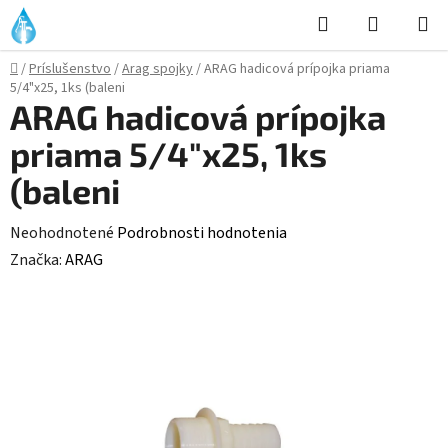
Prejsť
Hľadať
NÁKUP
na
KOŠÍK
obsah
Domov
/
Príslušenstvo
/
Arag spojky
/
ARAG hadicová prípojka priama
5/4"x25, 1ks (baleni
ARAG hadicová prípojka
priama 5/4"x25, 1ks
(baleni
Priemerné
Neohodnotené
Podrobnosti hodnotenia
hodnotenie
Značka:
ARAG
produktu
je
0,0
z
5
hviezdičiek.