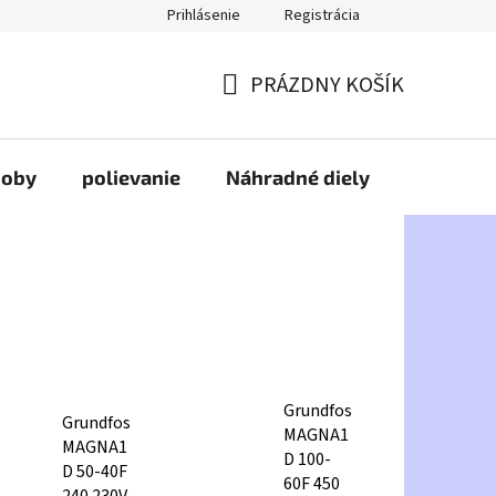
Prihlásenie
Registrácia
PRÁZDNY KOŠÍK
NÁKUPNÝ
KOŠÍK
doby
polievanie
Náhradné diely
HDPE
Grundfos
Grundfos
MAGNA1
MAGNA1
D 100-
D 50-40F
60F 450
240 230V