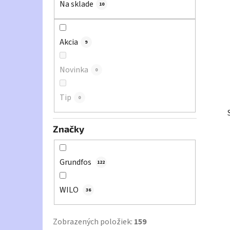
Na sklade
10
l
Akcia
9
Novinka
0
Tip
0
Značky
Grundfos
122
WILO
36
Zobrazených položiek:
159