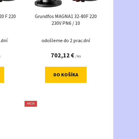
d
u
0 F 220
Grundfos MAGNA1 32-80F 220
k
230V PN6 / 10
t
o
.dní
odošleme do 2 prac.dní
v
702,12 €
s
/ ks
DO KOŠÍKA
AKCIA