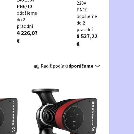
230V
PN6/10
PN10
odošleme
odošleme
do 2
do 2
prac.dní
prac.dní
4 226,07
8 537,22
€
€
R
Radiť podľa:
Odporúčame
a
d
e
n
i
e
p
r
o