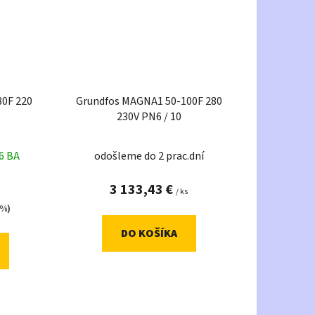
0F 220
Grundfos MAGNA1 50-100F 280
230V PN6 / 10
6 BA
odošleme do 2 prac.dní
3 133,43 €
/ ks
 %)
DO KOŠÍKA