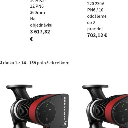
220 230V
12 PN6
PN6 / 10
360mm
odošleme
Na
do 2
objednávku
prac.dní
3 617,82
702,12 €
€
Stránka
1
z
14
-
159
položiek celkom
V
ý
p
i
s
p
r