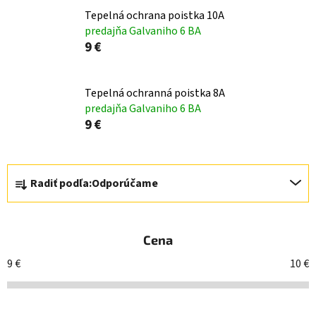
Tepelná ochrana poistka 10A
predajňa Galvaniho 6 BA
9 €
Tepelná ochranná poistka 8A
predajňa Galvaniho 6 BA
9 €
R
Radiť podľa:
Odporúčame
a
d
e
Cena
n
i
9
€
10
€
e
p