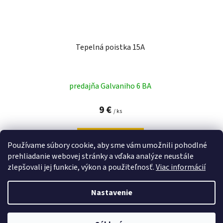
Tepelná poistka 15A
predajňa Galvaniho 6 BA
9 €
/ ks
DO KOŠÍKA
Používame súbory cookie, aby sme vám umožnili pohodlné
prehliadanie webovej stránky a vďaka analýze neustále
zlepšovali jej funkcie, výkon a použiteľnosť.
Viac informácií
7
položiek celkom
Nastavenie
O
v
l
Z