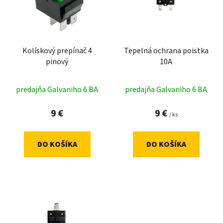
i
s
p
r
Kolískový prepínač 4
Tepelná ochrana poistka
o
pinový
10A
d
u
predajňa Galvaniho 6 BA
predajňa Galvaniho 6 BA
k
t
9 €
9 €
/ ks
o
v
DO KOŠÍKA
DO KOŠÍKA