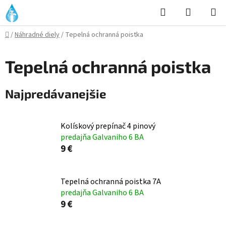
Prejsť
Hľadať
NÁKUP
na
KOŠÍK
obsah
Domov
/
Náhradné diely
/
Tepelná ochranná poistka
Tepelná ochranná poistka
Najpredávanejšie
Kolískový prepínač 4 pinový
predajňa Galvaniho 6 BA
9 €
Tepelná ochranná poistka 7A
predajňa Galvaniho 6 BA
9 €