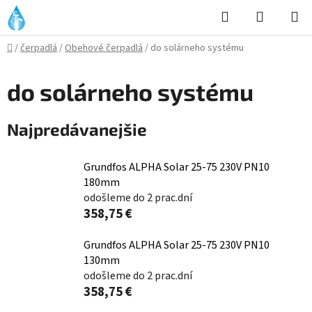
Prejsť
Hľadať
NÁKUP
na
KOŠÍK
obsah
Domov
/
čerpadlá
/
Obehové čerpadlá
/
do solárneho systému
do solárneho systému
Najpredávanejšie
Grundfos ALPHA Solar 25-75 230V PN10
180mm
odošleme do 2 prac.dní
358,75 €
Grundfos ALPHA Solar 25-75 230V PN10
130mm
odošleme do 2 prac.dní
358,75 €