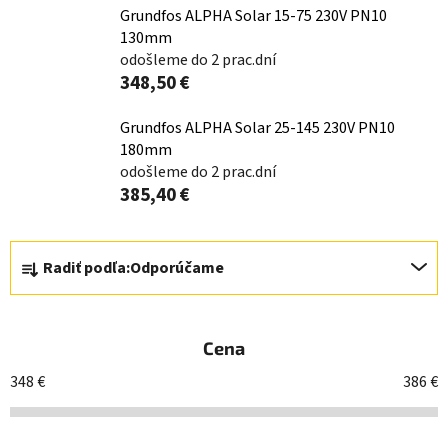
Grundfos ALPHA Solar 15-75 230V PN10
130mm
odošleme do 2 prac.dní
348,50 €
Grundfos ALPHA Solar 25-145 230V PN10
180mm
odošleme do 2 prac.dní
385,40 €
R
Radiť podľa:
Odporúčame
a
d
e
Cena
n
i
348
€
386
€
e
p