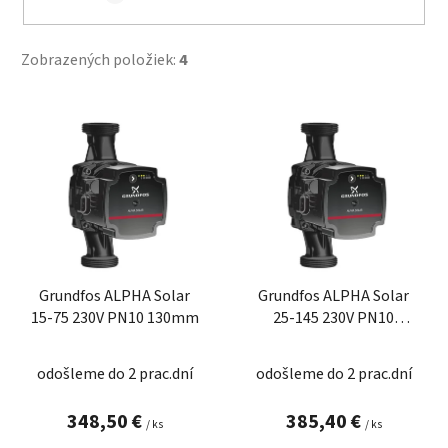
Zobrazených položiek:
4
V
ý
p
i
s
p
r
Grundfos ALPHA Solar
Grundfos ALPHA Solar
o
15-75 230V PN10 130mm
25-145 230V PN10
d
180mm
u
odošleme do 2 prac.dní
odošleme do 2 prac.dní
k
t
348,50 €
385,40 €
/ ks
/ ks
o