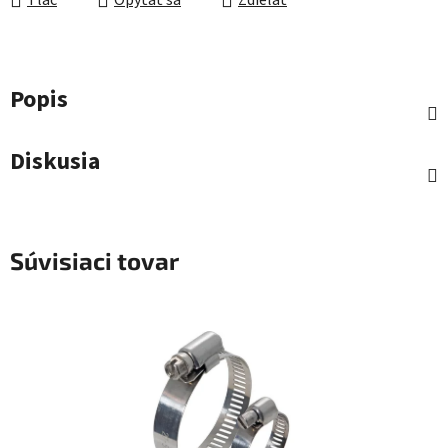
Tlač
Opýtať sa
Zdieľať
Popis
Diskusia
Súvisiaci tovar