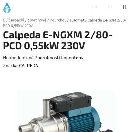
Prejsť
Hľadať
NÁKUP
na
KOŠÍK
obsah
Domov
/
čerpadlá
/
povrchové
/
Povrchový automat
/
Calpeda E-NGXM 2/80-
PCD 0,55kW 230V
Calpeda E-NGXM 2/80-
PCD 0,55kW 230V
Priemerné
Neohodnotené
Podrobnosti hodnotenia
hodnotenie
Značka:
CALPEDA
produktu
je
0,0
z
5
hviezdičiek.