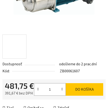
Dostupnosť
odošleme do 2 prac.dní
Kód:
ZB00061607
481,75 €
DO KOŠÍKA
391,67 € bez DPH
Jednotková cena: