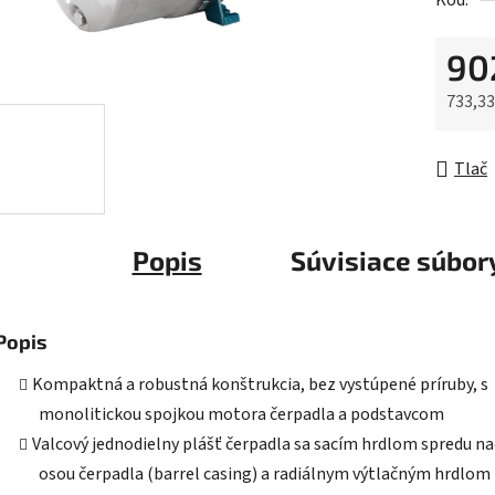
Kód:
0,0
z
90
5
hviezdič
733,33
Jednot
Tlač
Popis
Súvisiace súbory
Popis
Kompaktná a robustná konštrukcia, bez vystúpené príruby, s
monolitickou spojkou motora čerpadla a podstavcom
Valcový jednodielny plášť čerpadla sa sacím hrdlom spredu n
osou čerpadla (barrel casing) a radiálnym výtlačným hrdlom