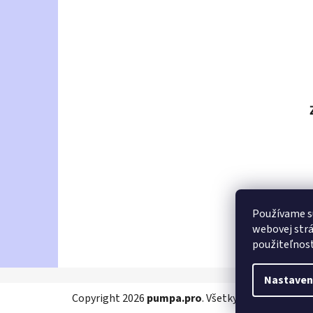
Používame s
webovej strá
použiteľnos
Nastaven
Z
Copyright 2026
pumpa.pro
. Všetky práva vyhraden
á