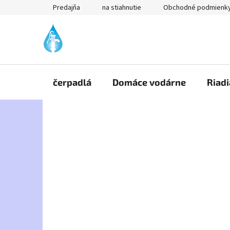
Prejsť
Predajňa
na stiahnutie
Obchodné podmienk
na
obsah
čerpadlá
Domáce vodárne
Riadi
B
o
č
n
ý
p
a
n