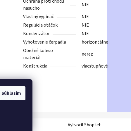
Ochrana proti chodu
NIE
nasucho
Vlastný vypínač
NIE
Regulácia otáčok
NIE
Kondenzátor
NIE
Vyhotovenie čerpadla
horizontálne
Obežné koleso
nerez
materiál
Konštrukcia
viacstupňové
Súhlasím
Vytvoril Shoptet