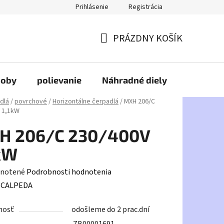
Prihlásenie
Registrácia
PRÁZDNY KOŠÍK
NÁKUPNÝ
KOŠÍK
doby
polievanie
Náhradné diely
HDPE
dlá
/
povrchové
/
Horizontálne čerpadlá
/
MXH 206/C
 1,1kW
H 206/C 230/400V
kW
rné
notené
Podrobnosti hodnotenia
enie
:
CALPEDA
tu
nosť
odošleme do 2 prac.dní