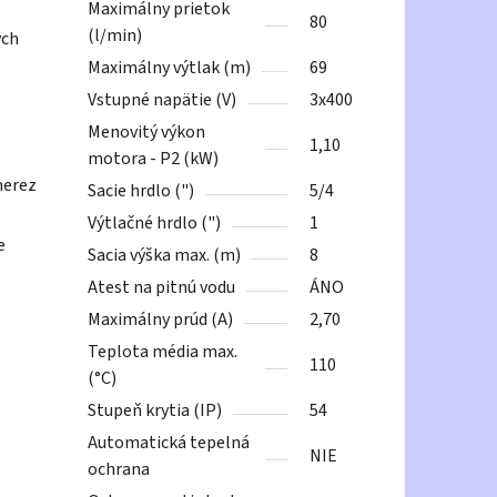
Maximálny prietok
80
(l/min)
ých
Maximálny výtlak (m)
69
Vstupné napätie (V)
3x400
Menovitý výkon
1,10
motora - P2 (kW)
nerez
Sacie hrdlo (")
5/4
Výtlačné hrdlo (")
1
e
Sacia výška max. (m)
8
Atest na pitnú vodu
ÁNO
Maximálny prúd (A)
2,70
Teplota média max.
110
(°C)
Stupeň krytia (IP)
54
Automatická tepelná
NIE
ochrana