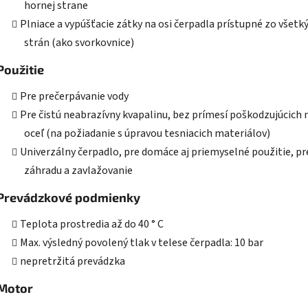
hornej strane
Plniace a vypúšťacie zátky na osi čerpadla prístupné zo všetk
strán (ako svorkovnice)
Použitie
Pre prečerpávanie vody
Pre čistú neabrazívny kvapalinu, bez prímesí poškodzujúcich 
oceľ (na požiadanie s úpravou tesniacich materiálov)
Univerzálny čerpadlo, pre domáce aj priemyselné použitie, pr
záhradu a zavlažovanie
Prevádzkové podmienky
Teplota prostredia až do 40 ° C
Max. výsledný povolený tlak v telese čerpadla: 10 bar
nepretržitá prevádzka
Motor