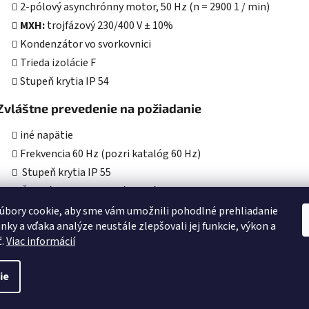
2-pólový asynchrónny motor, 50 Hz (n = 2900 1 / min)
MXH:
trojfázový 230/400 V ± 10%
Kondenzátor vo svorkovnici
Trieda izolácie F
Stupeň krytia IP 54
Zvláštne prevedenie na požiadanie
iné napätie
Frekvencia 60 Hz (pozri katalóg 60 Hz)
Stupeň krytia IP 55
Špeciálne mechanická upchávka
Tesniace krúžky telesa čerpadla z FPM
úbory cookie, aby sme vám umožnili pohodlné prehliadanie
nky a vďaka analýze neustále zlepšovali jej funkcie, výkon a
Pre vyššiu alebo nižšiu teplotu kvapaliny či okolia
ť.
Viac informácií
ie
é.