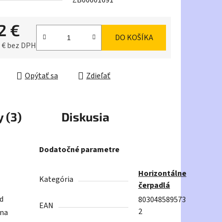
ZB00001691
2 €
DO KOŠÍKA
iek.
 € bez DPH
ková cena:
Opýtať sa
Zdieľať
 (3)
Diskusia
Dodatočné parametre
Horizontálne
Kategória
čerpadlá
ad
803048589573
EAN
2
 na