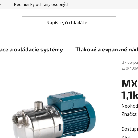
y
Podmienky ochrany osobných údajov
ace a ovládacie systémy
Tlakové a expanzné ná
Domov
/
čerpa
230/400V
MX
1,1
Prieme
Neohod
hodnot
Značka
produk
Dostup
je