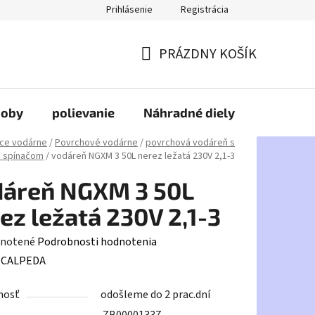
Prihlásenie
Registrácia
PRÁZDNY KOŠÍK
NÁKUPNÝ
KOŠÍK
doby
polievanie
Náhradné diely
HDPE
ce vodárne
/
Povrchové vodárne
/
povrchová vodáreň s
m spínačom
/
vodáreň NGXM 3 50L nerez ležatá 230V 2,1-3
dáreň NGXM 3 50L
ez ležatá 230V 2,1-3
rné
notené
Podrobnosti hodnotenia
enie
:
CALPEDA
tu
nosť
odošleme do 2 prac.dní