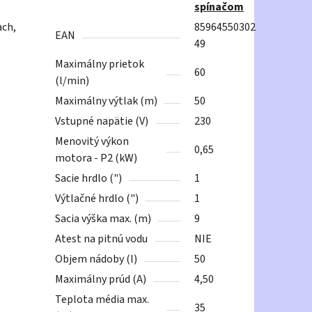
spínačom
ach,
85964550302
EAN
49
Maximálny prietok
60
(l/min)
Maximálny výtlak (m)
50
Vstupné napätie (V)
230
Menovitý výkon
0,65
motora - P2 (kW)
Sacie hrdlo (")
1
Výtlačné hrdlo (")
1
Sacia výška max. (m)
9
Atest na pitnú vodu
NIE
Objem nádoby (l)
50
Maximálny prúd (A)
4,50
Teplota média max.
35