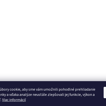
úbory cookie, aby sme vám umožnili pohodlné prehliadanie
nky a vďaka analýze neustále zlepšovali jej funkcie, výkon a
ť.
Viac informácií