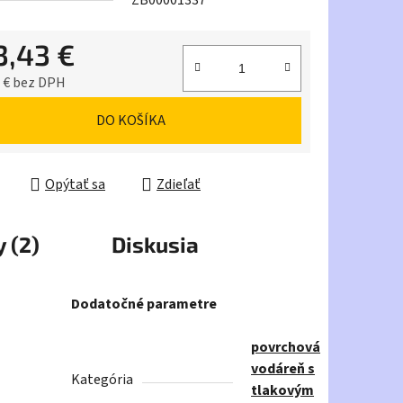
ZB00001337
3,43 €
iek.
 € bez DPH
ková cena:
DO KOŠÍKA
Opýtať sa
Zdieľať
 (2)
Diskusia
Dodatočné parametre
povrchová
vodáreň s
Kategória
tlakovým