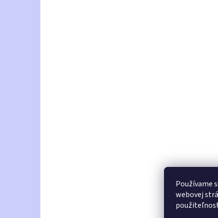
Používame s
webovej strá
použiteľnos