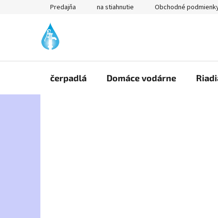
Prejsť
Predajňa
na stiahnutie
Obchodné podmienk
na
obsah
čerpadlá
Domáce vodárne
Riadi
B
o
č
n
ý
p
a
n