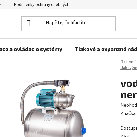
y
Podmienky ochrany osobných údajov
ace a ovládacie systémy
Tlakové a expanzné ná
Domov
/
Domá
tlakový
vo
ner
Prieme
Neohod
hodnot
Značka
produk
Dostup
je