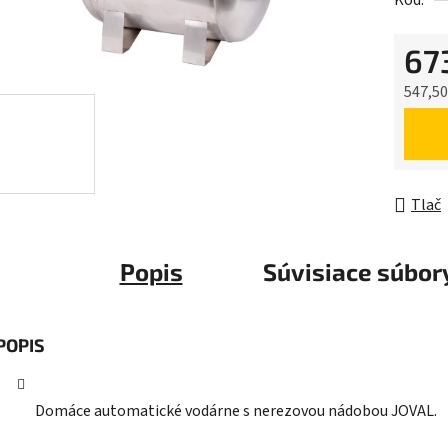
Kód:
0,0
z
67
5
hviezdič
547,50
Jednot
Tlač
Popis
Súvisiace súbory
POPIS
Domáce automatické vodárne s nerezovou nádobou JOVAL.