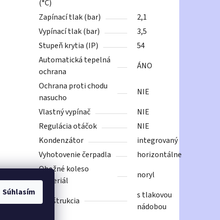
(°C)
Zapínací tlak (bar)
2,1
Vypínací tlak (bar)
3,5
Stupeň krytia (IP)
54
Automatická tepelná
ÁNO
ochrana
Ochrana proti chodu
NIE
nasucho
Vlastný vypínač
NIE
Regulácia otáčok
NIE
Kondenzátor
integrovaný
Vyhotovenie čerpadla
horizontálne
Obežné koleso
noryl
materiál
Súhlasím
s tlakovou
Konštrukcia
nádobou