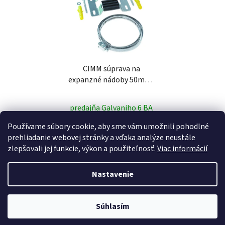
CIMM súprava na
expanzné nádoby 50mm-
425mm
predajňa Galvaniho 6 BA
Používame súbory cookie, aby sme vám umožnili pohodlné
10,46 €
prehliadanie webovej stránky a vďaka analýze neustále
zlepšovali jej funkcie, výkon a použiteľnosť.
Viac informácií
DO KOŠÍKA
Nastavenie
Z
Súhlasím
Vytvoril Shoptet
á
Copyright 2026
pumpa.pro
. Všetky práva vyhradené.