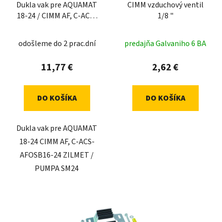
Dukla vak pre AQUAMAT
CIMM vzduchový ventil
18-24 / CIMM AF, C-ACS-
1/8 "
AFOSB
odošleme do 2 prac.dní
predajňa Galvaniho 6 BA
11,77 €
2,62 €
DO KOŠÍKA
DO KOŠÍKA
Dukla vak pre AQUAMAT
18-24 CIMM AF, C-ACS-
AFOSB16-24 ZILMET /
PUMPA SM24