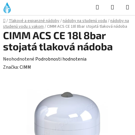
Prejsť
Hľadať
NÁKUP
na
KOŠÍK
obsah
Domov
/
Tlakové a expanzné nádoby
/
nádoby na studenú vodu
/
nádoby na
studenú vodu s vakom
/
CIMM ACS CE 18l 8bar stojatá tlaková nádoba
CIMM ACS CE 18l 8bar
stojatá tlaková nádoba
Priemerné
Neohodnotené
Podrobnosti hodnotenia
hodnotenie
Značka:
CIMM
produktu
je
0,0
z
5
hviezdičiek.