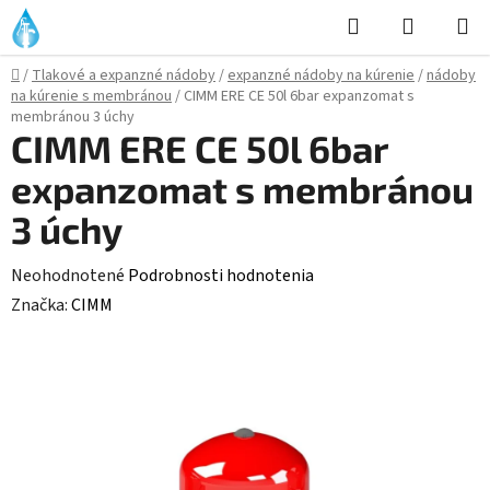
Prejsť
Hľadať
NÁKUP
na
KOŠÍK
obsah
Domov
/
Tlakové a expanzné nádoby
/
expanzné nádoby na kúrenie
/
nádoby
na kúrenie s membránou
/
CIMM ERE CE 50l 6bar expanzomat s
membránou 3 úchy
CIMM ERE CE 50l 6bar
expanzomat s membránou
3 úchy
Priemerné
Neohodnotené
Podrobnosti hodnotenia
hodnotenie
Značka:
CIMM
produktu
je
0,0
z
5
hviezdičiek.