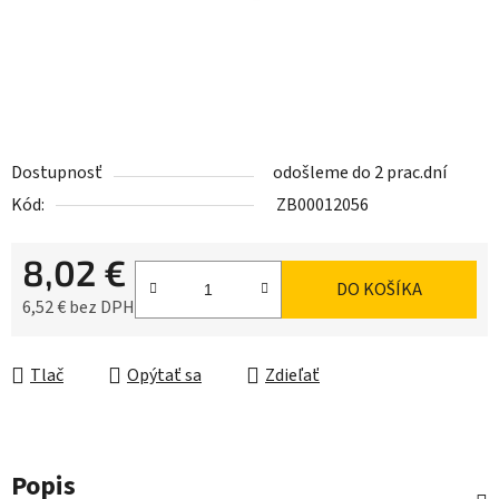
Dostupnosť
odošleme do 2 prac.dní
Kód:
ZB00012056
8,02 €
DO KOŠÍKA
6,52 € bez DPH
Jednotková cena:
Tlač
Opýtať sa
Zdieľať
Popis