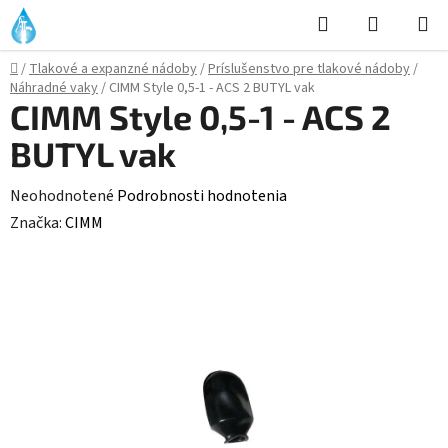
Prejsť
Hľadať
NÁKUP
na
KOŠÍK
obsah
Domov
/
Tlakové a expanzné nádoby
/
Príslušenstvo pre tlakové nádoby
/
Náhradné vaky
/
CIMM Style 0,5-1 - ACS 2 BUTYL vak
CIMM Style 0,5-1 - ACS 2
BUTYL vak
Priemerné
Neohodnotené
Podrobnosti hodnotenia
hodnotenie
Značka:
CIMM
produktu
je
0,0
z
5
hviezdičiek.