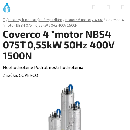
Prejsť
Hľadať
NÁKUP
na
KOŠÍK
obsah
Domov
/
motory k ponorným čerpadlám
/
Ponorné motory 400V
/
Coverco 4
"motor NBS4 075T 0,55kW 50Hz 400V 1500N
Coverco 4 "motor NBS4
075T 0,55kW 50Hz 400V
1500N
Priemerné
Neohodnotené
Podrobnosti hodnotenia
hodnotenie
Značka:
COVERCO
produktu
je
0,0
z
5
hviezdičiek.