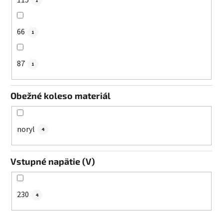
115
1
66
1
87
1
Obežné koleso materiál
noryl
4
Vstupné napätie (V)
230
4