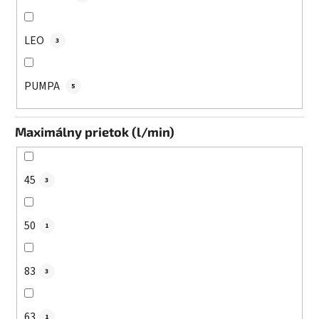
LEO
3
PUMPA
5
Maximálny prietok (l/min)
45
3
50
1
83
3
63
1