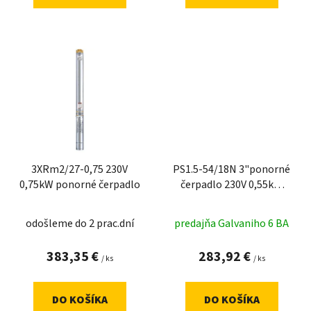
3XRm2/27-0,75 230V
PS1.5-54/18N 3"ponorné
0,75kW ponorné čerpadlo
čerpadlo 230V 0,55kW
20m
odošleme do 2 prac.dní
predajňa Galvaniho 6 BA
383,35 €
283,92 €
/ ks
/ ks
DO KOŠÍKA
DO KOŠÍKA