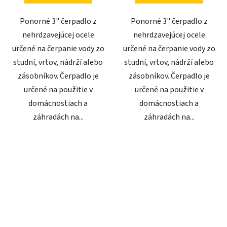
Ponorné 3" čerpadlo z
Ponorné 3" čerpadlo z
nehrdzavejúcej ocele
nehrdzavejúcej ocele
určené na čerpanie vody zo
určené na čerpanie vody zo
studní, vrtov, nádrží alebo
studní, vrtov, nádrží alebo
zásobníkov. Čerpadlo je
zásobníkov. Čerpadlo je
určené na použitie v
určené na použitie v
domácnostiach a
domácnostiach a
záhradách na...
záhradách na...