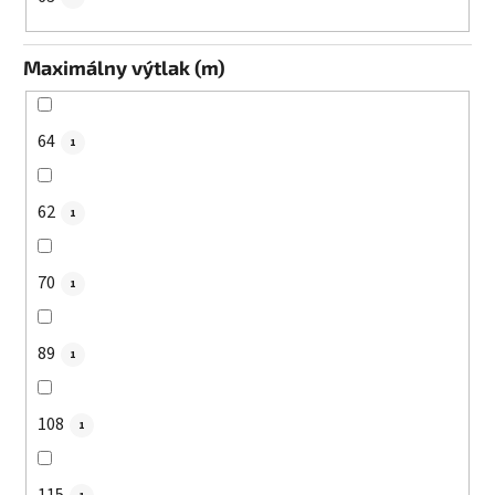
Maximálny výtlak (m)
64
1
62
1
70
1
89
1
108
1