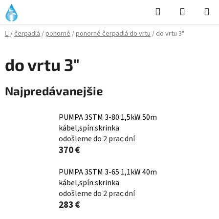
Prejsť
Hľadať
NÁKUP
na
KOŠÍK
obsah
Domov
/
čerpadlá
/
ponorné
/
ponorné čerpadlá do vrtu
/
do vrtu 3"
do vrtu 3"
Najpredávanejšie
PUMPA 3STM 3-80 1,5kW 50m
kábel,spín.skrinka
odošleme do 2 prac.dní
370 €
PUMPA 3STM 3-65 1,1kW 40m
kábel,spín.skrinka
odošleme do 2 prac.dní
283 €