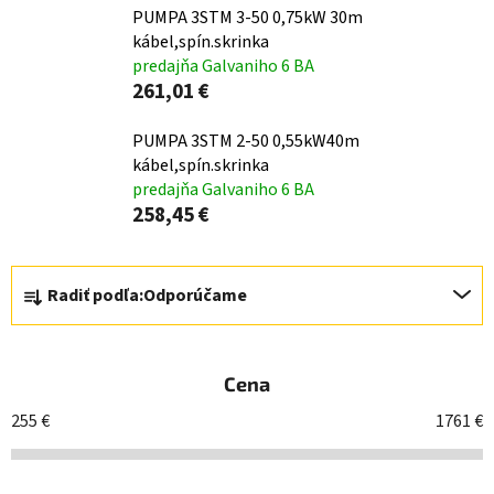
PUMPA 3STM 3-50 0,75kW 30m
kábel,spín.skrinka
predajňa Galvaniho 6 BA
261,01 €
PUMPA 3STM 2-50 0,55kW40m
kábel,spín.skrinka
predajňa Galvaniho 6 BA
258,45 €
R
Radiť podľa:
Odporúčame
a
d
e
Cena
n
i
255
€
1761
€
e
p