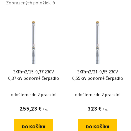
Zobrazených položiek:
9
V
ý
p
i
s
p
r
3XRm2/15-0,37 230V
3XRm2/21-0,55 230V
o
0,37kW ponorné čerpadlo
0,55kW ponorné čerpadlo
d
u
odošleme do 2 prac.dní
odošleme do 2 prac.dní
k
t
255,23 €
323 €
/ ks
/ ks
o
v
DO KOŠÍKA
DO KOŠÍKA