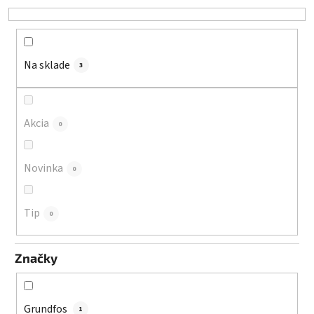
r
o
d
u
Na sklade
3
k
t
o
Akcia
0
v
Novinka
0
Tip
0
Značky
Grundfos
1