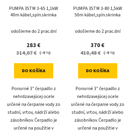
PUMPA 3STM 3-65 1,1kW
PUMPA 3STM 3-80 1,5kW
40m kábel,spín.skrinka
50m kábel,spín.skrinka
odošleme do 2 prac.dní
odošleme do 2 prac.dní
283 €
370 €
314,07 €
410,48 €
(–9 %)
(–9 %)
DO KOŠÍKA
DO KOŠÍKA
Ponorné 3" čerpadlo z
Ponorné 3" čerpadlo z
nehrdzavejúcej ocele
nehrdzavejúcej ocele
určené na čerpanie vody zo
určené na čerpanie vody zo
studní, vrtov, nádrží alebo
studní, vrtov, nádrží alebo
zásobníkov. Čerpadlo je
zásobníkov. Čerpadlo je
určené na použitie v
určené na použitie v