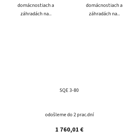
domácnostiach a
domácnostiach a
záhradách na...
záhradách na...
SQE 3-80
odošleme do 2 prac.dní
1 760,01 €