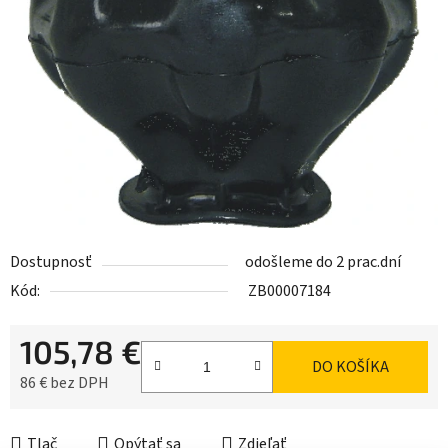
Dostupnosť
odošleme do 2 prac.dní
Kód:
ZB00007184
105,78 €
DO KOŠÍKA
86 € bez DPH
Jednotková cena:
Tlač
Opýtať sa
Zdieľať