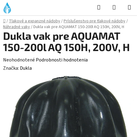
Prejsť
Hľadať
NÁKUP
na
KOŠÍK
obsah
Domov
/
Tlakové a expanzné nádoby
/
Príslušenstvo pre tlakové nádoby
/
Náhradné vaky
/
Dukla vak pre AQUAMAT 150-200l AQ 150H, 200V, H
Dukla vak pre AQUAMAT
150-200l AQ 150H, 200V, H
Priemerné
Neohodnotené
Podrobnosti hodnotenia
hodnotenie
Značka:
Dukla
produktu
je
0,0
z
5
hviezdičiek.