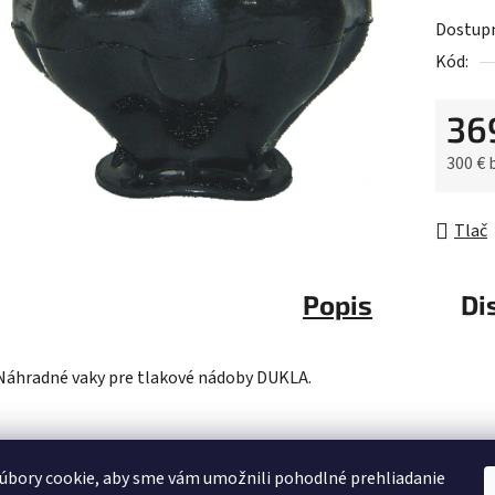
produk
Dostup
je
Kód:
0,0
z
36
5
hviezdič
300 €
Jednot
Tlač
Popis
Di
Náhradné vaky pre tlakové nádoby DUKLA.
úbory cookie, aby sme vám umožnili pohodlné prehliadanie
é.