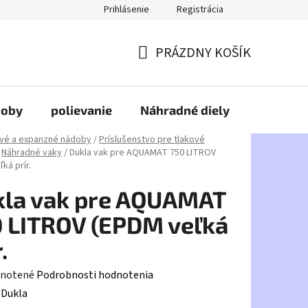
Prihlásenie
Registrácia
PRÁZDNY KOŠÍK
NÁKUPNÝ
KOŠÍK
doby
polievanie
Náhradné diely
HDPE
vé a expanzné nádoby
/
Príslušenstvo pre tlakové
Náhradné vaky
/
Dukla vak pre AQUAMAT 750 LITROV
ká prír.
kla vak pre AQUAMAT
 LITROV (EPDM veľká
.
rné
notené
Podrobnosti hodnotenia
enie
:
Dukla