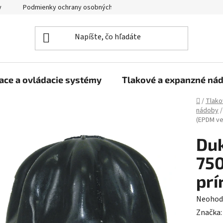
y
Podmienky ochrany osobných údajov
ace a ovládacie systémy
Tlakové a expanzné ná
Domov
/
Tlako
nádoby
/
(EPDM veľ
Du
750
prír
Prieme
Neohod
hodnot
Značka