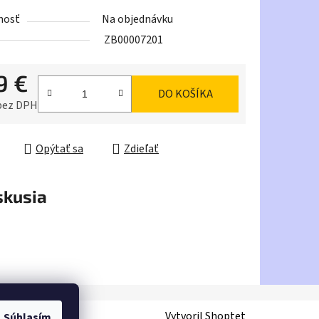
tu
nosť
Na objednávku
ZB00007201
9 €
DO KOŠÍKA
iek.
 bez DPH
ková cena:
Opýtať sa
Zdieľať
skusia
Vytvoril Shoptet
Súhlasím