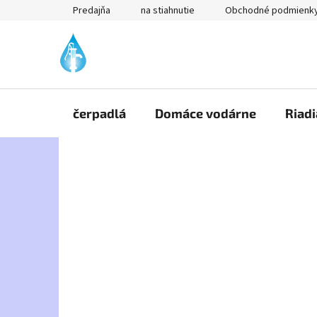
Prejsť
Predajňa
na stiahnutie
Obchodné podmienk
na
obsah
čerpadlá
Domáce vodárne
Riadi
B
o
č
n
ý
p
a
n