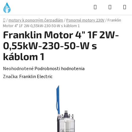
Prejsť
Hľadať
NÁKUP
na
KOŠÍK
obsah
Domov
/
motory k ponorným čerpadlám
/
Ponorné motory 230V
/
Franklin
Motor 4" 1F 2W-0,55kW-230-50-W s káblom 1
Franklin Motor 4" 1F 2W-
0,55kW-230-50-W s
káblom 1
Priemerné
Neohodnotené
Podrobnosti hodnotenia
hodnotenie
Značka:
Franklin Electric
produktu
je
0,0
z
5
hviezdičiek.