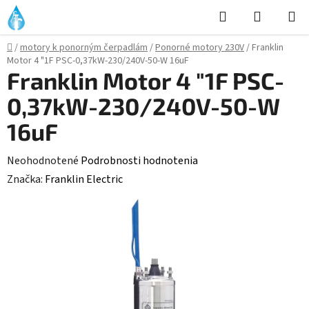
Prejsť
Hľadať
NÁKUP
na
KOŠÍK
obsah
Domov
/
motory k ponorným čerpadlám
/
Ponorné motory 230V
/
Franklin
Motor 4 "1F PSC-0,37kW-230/240V-50-W 16uF
Franklin Motor 4 "1F PSC-
0,37kW-230/240V-50-W
16uF
Priemerné
Neohodnotené
Podrobnosti hodnotenia
hodnotenie
Značka:
Franklin Electric
produktu
je
0,0
z
5
hviezdičiek.