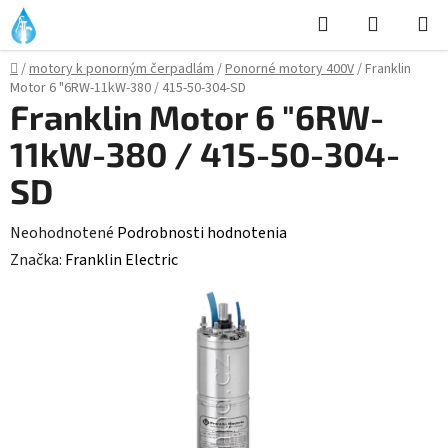
Prejsť
Hľadať
NÁKUP
na
KOŠÍK
obsah
Domov
/
motory k ponorným čerpadlám
/
Ponorné motory 400V
/
Franklin
Motor 6 "6RW-11kW-380 / 415-50-304-SD
Franklin Motor 6 "6RW-
11kW-380 / 415-50-304-
SD
Priemerné
Neohodnotené
Podrobnosti hodnotenia
hodnotenie
Značka:
Franklin Electric
produktu
je
0,0
z
5
hviezdičiek.