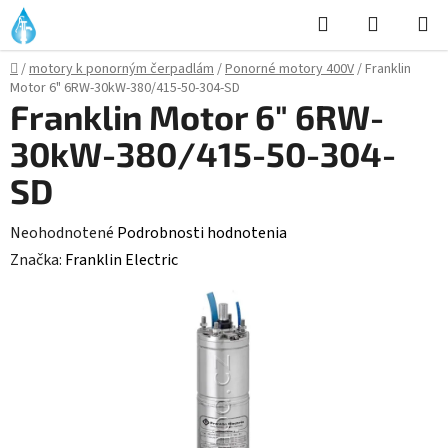
Prejsť
Hľadať
NÁKUP
na
KOŠÍK
obsah
Domov
/
motory k ponorným čerpadlám
/
Ponorné motory 400V
/
Franklin
Motor 6" 6RW-30kW-380/415-50-304-SD
Franklin Motor 6" 6RW-
30kW-380/415-50-304-
SD
Priemerné
Neohodnotené
Podrobnosti hodnotenia
hodnotenie
Značka:
Franklin Electric
produktu
je
0,0
z
5
hviezdičiek.