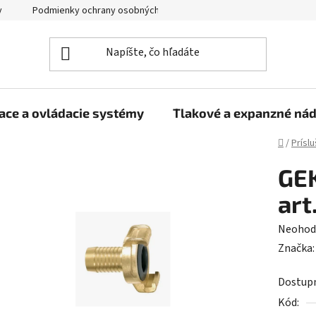
y
Podmienky ochrany osobných údajov
ace a ovládacie systémy
Tlakové a expanzné ná
Domov
/
Prísl
GEK
art
Prieme
Neohod
hodnot
Značka
produk
Dostup
je
Kód:
0,0