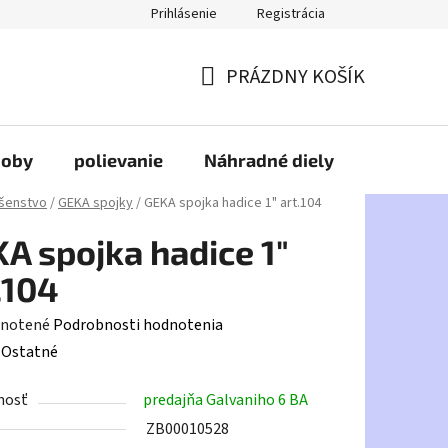
Prihlásenie
Registrácia
PRÁZDNY KOŠÍK
NÁKUPNÝ
KOŠÍK
doby
polievanie
Náhradné diely
HDPE
ušenstvo
/
GEKA spojky
/
GEKA spojka hadice 1" art.104
A spojka hadice 1"
.104
rné
notené
Podrobnosti hodnotenia
enie
:
Ostatné
tu
nosť
predajňa Galvaniho 6 BA
ZB00010528