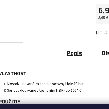
z
6,
5
hviezdič
5,65 €
Jednot
Tlač
Popis
Di
VLASTNOSTI
Mosadz lisovaná za tepla pracovný tlak: 40 bar
Sériovo dodávané s tesnením NBR (do 100 ° C)
POUŽITIE