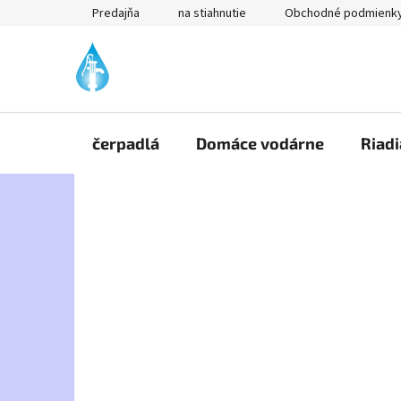
Prejsť
Predajňa
na stiahnutie
Obchodné podmienk
na
obsah
čerpadlá
Domáce vodárne
Riadi
B
o
č
n
ý
p
a
n
e