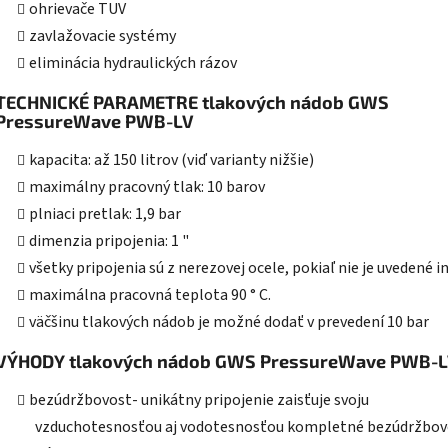
ohrievače TUV
zavlažovacie systémy
eliminácia hydraulických rázov
TECHNICKÉ PARAMETRE tlakových nádob GWS
PressureWave PWB-LV
kapacita: až 150 litrov (viď varianty nižšie)
maximálny pracovný tlak: 10 barov
plniaci pretlak: 1,9 bar
dimenzia pripojenia: 1 "
všetky pripojenia sú z nerezovej ocele, pokiaľ nie je uvedené i
maximálna pracovná teplota 90 ° C.
väčšinu tlakových nádob je možné dodať v prevedení 10 bar
VÝHODY tlakových nádob GWS PressureWave PWB-
bezúdržbovost- unikátny pripojenie zaisťuje svoju
vzduchotesnosťou aj vodotesnosťou kompletné bezúdržbov