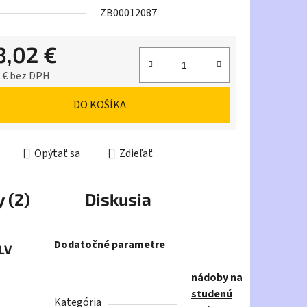
ZB00012087
3,02 €
iek.
 € bez DPH
ková cena:
DO KOŠÍKA
Opýtať sa
Zdieľať
 (2)
Diskusia
Dodatočné parametre
LV
nádoby na
studenú
Kategória