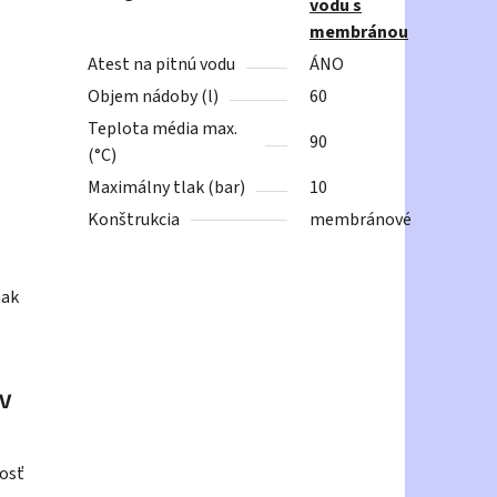
vodu s
membránou
Atest na pitnú vodu
ÁNO
Objem nádoby (l)
60
Teplota média max.
90
(°C)
Maximálny tlak (bar)
10
Konštrukcia
membránové
nak
LV
osť