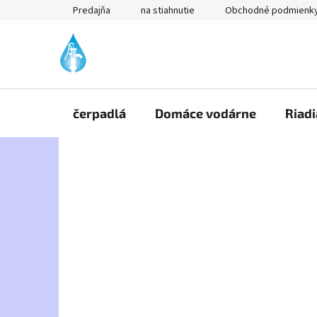
Prejsť
Predajňa
na stiahnutie
Obchodné podmienk
na
obsah
čerpadlá
Domáce vodárne
Riadi
B
o
č
n
ý
p
a
n