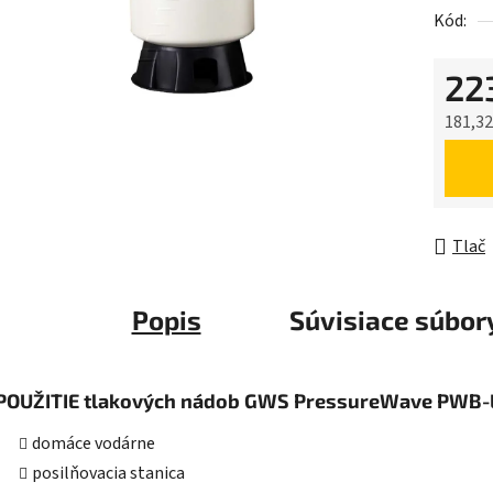
Kód:
0,0
z
22
5
hviezdič
181,32
Jednot
Tlač
Popis
Súvisiace súbory
POUŽITIE tlakových nádob GWS PressureWave PWB-
domáce vodárne
posilňovacia stanica