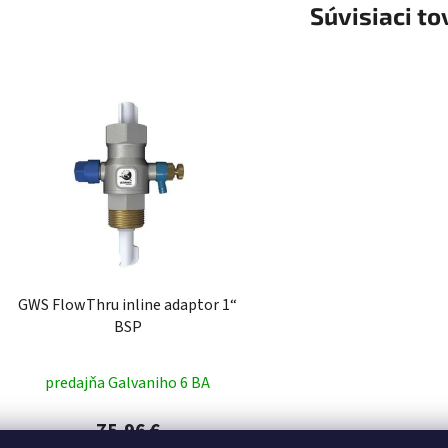
Súvisiaci to
GWS FlowThru inline adaptor 1“
BSP
predajňa Galvaniho 6 BA
75,96 €