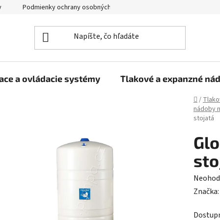
y
Podmienky ochrany osobných údajov
ace a ovládacie systémy
Tlakové a expanzné ná
Domov
/
Tlako
nádoby 
stojatá
Gl
sto
Prieme
Neohod
hodnot
Značka
produk
Dostup
je