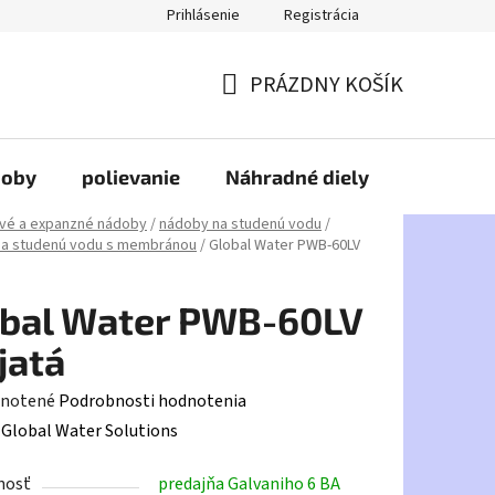
Prihlásenie
Registrácia
PRÁZDNY KOŠÍK
NÁKUPNÝ
KOŠÍK
doby
polievanie
Náhradné diely
HDPE
vé a expanzné nádoby
/
nádoby na studenú vodu
/
na studenú vodu s membránou
/
Global Water PWB-60LV
obal Water PWB-60LV
jatá
rné
notené
Podrobnosti hodnotenia
enie
:
Global Water Solutions
tu
nosť
predajňa Galvaniho 6 BA