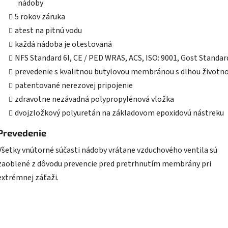
nádoby
5 rokov záruka
atest na pitnú vodu
každá nádoba je otestovaná
NFS Standard 6l, CE / PED WRAS, ACS, ISO: 9001, Gost Standar
prevedenie s kvalitnou butylovou membránou s dlhou životn
patentované nerezovej pripojenie
zdravotne nezávadná polypropylénová vložka
dvojzložkový polyuretán na základovom epoxidovú nástreku
Prevedenie
Všetky vnútorné súčasti nádoby vrátane vzduchového ventila sú
zaoblené z dôvodu prevencie pred pretrhnutím membrány pri
extrémnej záťaži.