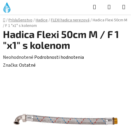
Prejsť
Hľadať
NÁKUP
na
KOŠÍK
obsah
Domov
/
Príslušenstvo
/
Hadice
/
FLEXI hadica nerezová
/
Hadica Flexi 50cm M
/ F 1 "x1" s kolenom
Hadica Flexi 50cm M / F 1
"x1" s kolenom
Priemerné
Neohodnotené
Podrobnosti hodnotenia
hodnotenie
Značka:
Ostatné
produktu
je
0,0
z
5
hviezdičiek.