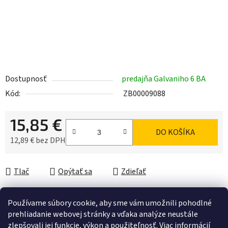
Dostupnosť
predajňa Galvaniho 6 BA
Kód:
ZB00009088
15,85 €
DO KOŠÍKA
12,89 € bez DPH
Jednotková cena:
Tlač
Opýtať sa
Zdieľať
Používame súbory cookie, aby sme vám umožnili pohodlné
prehliadanie webovej stránky a vďaka analýze neustále
Popis
zlepšovali jej funkcie, výkon a použiteľnosť.
Viac informácií