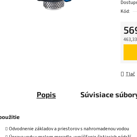
Dostup
je
Kód:
0,0
z
56
5
hviezdič
463,33
Jednot
Tlač
Popis
Súvisiace súbory
použitie
Odvodnenie základov a priestorov s nahromadenou vodou