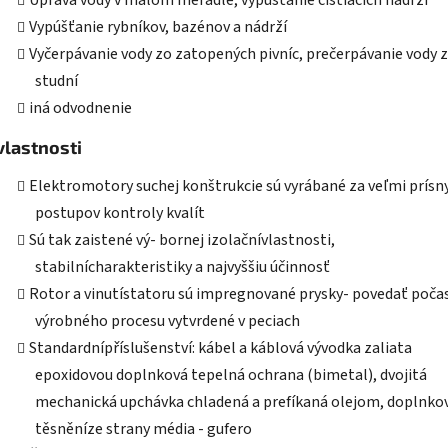
Úprava vody v malom meradle, vypúšťanie čistiacich nádrží
Vypúšťanie rybníkov, bazénov a nádrží
Vyčerpávanie vody zo zatopených pivníc, prečerpávanie vody 
studní
iná odvodnenie
vlastnosti
Elektromotory suchej konštrukcie sú vyrábané za veľmi prísn
postupov kontroly kvalít
Sú tak zaistené vý- bornej izolačnívlastnosti,
stabilnícharakteristiky a najvyššiu účinnosť
Rotor a vinutístatoru sú impregnované prysky- povedať poča
výrobného procesu vytvrdené v peciach
Standardnípříslušenství: kábel a káblová vývodka zaliata
epoxidovou doplnková tepelná ochrana (bimetal), dvojitá
mechanická upchávka chladená a prefíkaná olejom, doplnko
těsněníze strany média - gufero