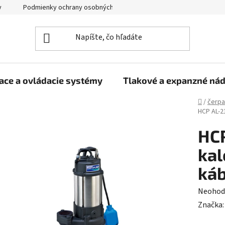
y
Podmienky ochrany osobných údajov
ace a ovládacie systémy
Tlakové a expanzné ná
Domov
/
čerpa
HCP AL-2
HC
kal
káb
Prieme
Neohod
hodnot
Značka
produk