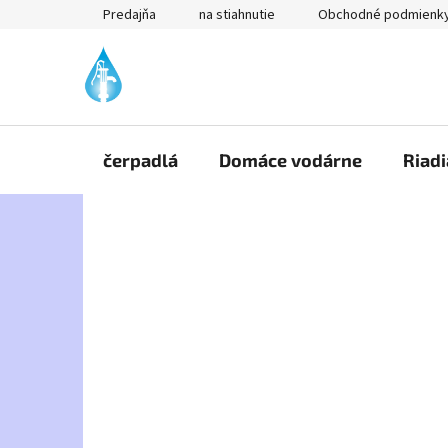
Prejsť
Predajňa
na stiahnutie
Obchodné podmienk
na
obsah
čerpadlá
Domáce vodárne
Riadi
B
o
č
n
ý
p
a
n