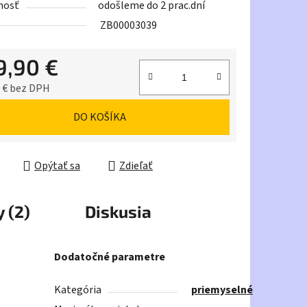
nosť
odošleme do 2 prac.dní
ZB00003039
9,90 €
iek.
 € bez DPH
ková cena:
DO KOŠÍKA
Opýtať sa
Zdieľať
 (2)
Diskusia
Dodatočné parametre
Kategória
priemyselné