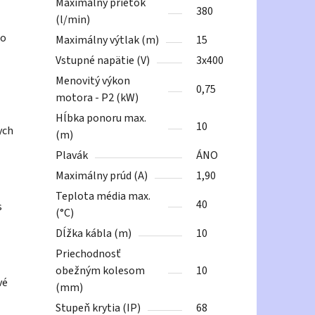
Maximálny prietok
380
(l/min)
zo
Maximálny výtlak (m)
15
Vstupné napätie (V)
3x400
Menovitý výkon
0,75
motora - P2 (kW)
Hĺbka ponoru max.
10
ych
(m)
Plavák
ÁNO
Maximálny prúd (A)
1,90
Teplota média max.
40
s
(°C)
Dĺžka kábla (m)
10
Priechodnosť
obežným kolesom
10
vé
(mm)
Stupeň krytia (IP)
68