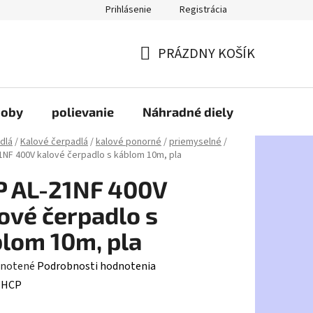
Prihlásenie
Registrácia
PRÁZDNY KOŠÍK
NÁKUPNÝ
KOŠÍK
doby
polievanie
Náhradné diely
HDPE
dlá
/
Kalové čerpadlá
/
kalové ponorné
/
priemyselné
/
1NF 400V kalové čerpadlo s káblom 10m, pla
P AL-21NF 400V
ové čerpadlo s
lom 10m, pla
rné
notené
Podrobnosti hodnotenia
enie
:
HCP
tu