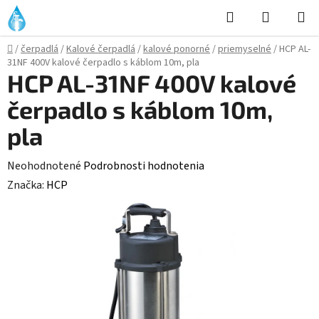
Prejsť
Hľadať
NÁKUP
na
KOŠÍK
obsah
Domov
/
čerpadlá
/
Kalové čerpadlá
/
kalové ponorné
/
priemyselné
/
HCP AL-
31NF 400V kalové čerpadlo s káblom 10m, pla
HCP AL-31NF 400V kalové
čerpadlo s káblom 10m,
pla
Priemerné
Neohodnotené
Podrobnosti hodnotenia
hodnotenie
Značka:
HCP
produktu
je
0,0
z
5
hviezdičiek.