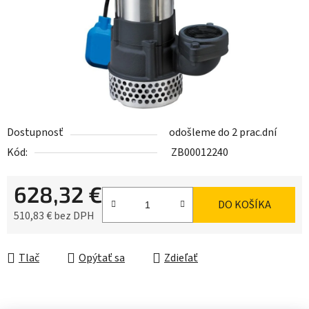
Dostupnosť
odošleme do 2 prac.dní
Kód:
ZB00012240
628,32 €
DO KOŠÍKA
510,83 € bez DPH
Jednotková cena:
Tlač
Opýtať sa
Zdieľať