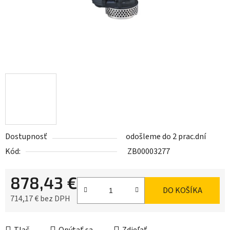
Dostupnosť
odošleme do 2 prac.dní
Kód:
ZB00003277
878,43 €
DO KOŠÍKA
714,17 € bez DPH
Jednotková cena: