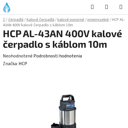
Prejsť
Hľadať
NÁKUP
na
KOŠÍK
obsah
Domov
/
čerpadlá
/
Kalové čerpadlá
/
kalové ponorné
/
priemyselné
/
HCP AL-
43AN 400V kalové čerpadlo s káblom 10m
HCP AL-43AN 400V kalové
čerpadlo s káblom 10m
Priemerné
Neohodnotené
Podrobnosti hodnotenia
hodnotenie
Značka:
HCP
produktu
je
0,0
z
5
hviezdičiek.