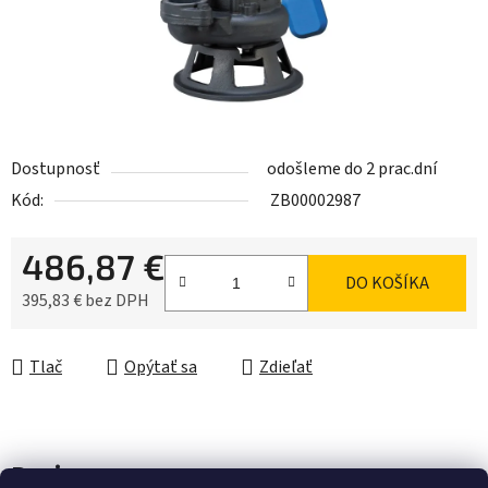
Dostupnosť
odošleme do 2 prac.dní
Kód:
ZB00002987
486,87 €
DO KOŠÍKA
395,83 € bez DPH
Jednotková cena:
Tlač
Opýtať sa
Zdieľať
Popis