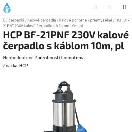
Prejsť
Hľadať
NÁKUP
na
KOŠÍK
obsah
Domov
/
čerpadlá
/
Kalové čerpadlá
/
kalové ponorné
/
priemyselné
/
HCP BF-
21PNF 230V kalové čerpadlo s káblom 10m, pl
HCP BF-21PNF 230V kalové
čerpadlo s káblom 10m, pl
Priemerné
Neohodnotené
Podrobnosti hodnotenia
hodnotenie
Značka:
HCP
produktu
je
0,0
z
5
hviezdičiek.