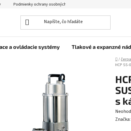
y
Podmienky ochrany osobných údajov
ace a ovládacie systémy
Tlakové a expanzné ná
Domov
/
čerpa
HCP SS-0
HC
SUS
s k
Prieme
Neohod
hodnot
Značka
produk