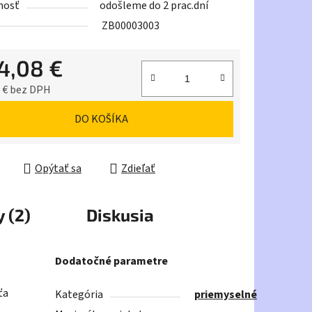
nosť
odošleme do 2 prac.dní
ZB00003003
4,08 €
iek.
 € bez DPH
ková cena:
DO KOŠÍKA
Opýtať sa
Zdieľať
 (2)
Diskusia
Dodatočné parametre
ťa
Kategória
priemyselné