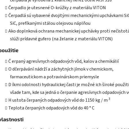
čerpadla je vyrobená z kvalitnej nerez ocele AISI 316
Čerpadlo je utesnené O-krúžky z materiálu VITON
Čerpadlá sú vybavené dvojitými mechanickými upchávkami SiC
SiC, prefíkanými stálou olejovou náplňou
Ako doplnková ochrana mechanickej upchávky proti nečisto
slúži prídavné gufero (na želanie z materiálu VITON)
použitie
Č
erpaný agresívnych odpadových vôd, kalov a chemikálií
O
dčerpávání nádrží a záchytných jímok v chemickom,
farmaceutickom a potravinárskom priemysle
D
íkmi odolnosti hydraulickej časti je možné ich široké použit
všade tam, kde sa jedná o čerpanie agresívnych odpadových 
3
H
ustota čerpaných odpadových vôd do 1150 kg / m
Teplota čerpaných odpadových vôd do 40 ° C
vlastnosti