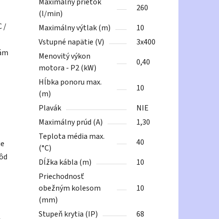
Maximálny prietok
260
(l/min)
 /
Maximálny výtlak (m)
10
Vstupné napätie (V)
3x400
tám
Menovitý výkon
0,40
motora - P2 (kW)
Hĺbka ponoru max.
10
(m)
Plavák
NIE
Maximálny prúd (A)
1,30
Teplota média max.
40
ie
(°C)
vôd
Dĺžka kábla (m)
10
Priechodnosť
obežným kolesom
10
(mm)
Stupeň krytia (IP)
68