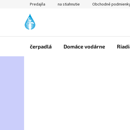
Prejsť
Predajňa
na stiahnutie
Obchodné podmienk
na
obsah
čerpadlá
Domáce vodárne
Riadi
B
o
č
n
ý
p
a
n