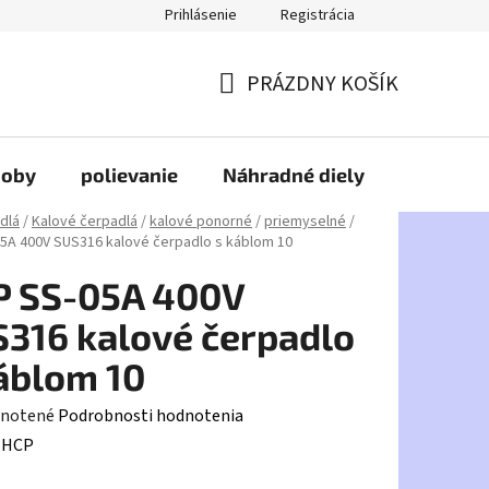
Prihlásenie
Registrácia
PRÁZDNY KOŠÍK
NÁKUPNÝ
KOŠÍK
doby
polievanie
Náhradné diely
HDPE
dlá
/
Kalové čerpadlá
/
kalové ponorné
/
priemyselné
/
5A 400V SUS316 kalové čerpadlo s káblom 10
P SS-05A 400V
316 kalové čerpadlo
áblom 10
rné
notené
Podrobnosti hodnotenia
enie
:
HCP
tu