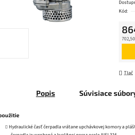
Dostup
je
Kód:
0,0
z
86
5
hviezdič
702,50
Jednot
Tlač
Popis
Súvisiace súbory
použitie
Hydraulické časť čerpadla vrátane upchávkovej komory a pláš