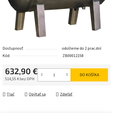
Dostupnosť
odošleme do 2 prac.dní
Kód:
ZB00012158
632,90 €
DO KOŠÍKA
514,55 € bez DPH
Jednotková cena:
Tlač
Opýtať sa
Zdieľať