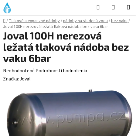
Prejsť
Hľadať
NÁKUP
na
KOŠÍK
obsah
Domov
/
Tlakové a expanzné nádoby
/
nádoby na studenú vodu
/
bez vaku
/
Joval 100H nerezová ležatá tlaková nádoba bez vaku 6bar
Joval 100H nerezová
ležatá tlaková nádoba bez
vaku 6bar
Priemerné
Neohodnotené
Podrobnosti hodnotenia
hodnotenie
Značka:
Joval
produktu
je
0,0
z
5
hviezdičiek.