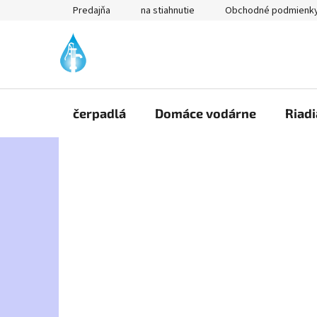
Prejsť
Predajňa
na stiahnutie
Obchodné podmienk
na
obsah
čerpadlá
Domáce vodárne
Riadi
B
o
č
n
ý
p
a
n