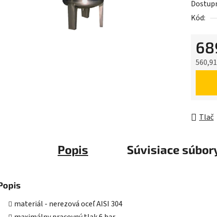
Dostup
je
Kód:
0,0
z
68
5
hviezdič
560,91
Jednot
Tlač
Popis
Súvisiace súbory
Popis
materiál - nerezová oceľ AISI 304