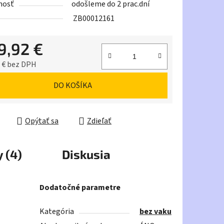
nosť
odošleme do 2 prac.dní
ZB00012161
9,92 €
iek.
 € bez DPH
ková cena:
DO KOŠÍKA
Opýtať sa
Zdieľať
 (4)
Diskusia
Dodatočné parametre
Kategória
bez vaku