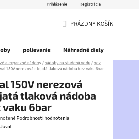
Prihlásenie
Registrácia
PRÁZDNY KOŠÍK
NÁKUPNÝ
KOŠÍK
doby
polievanie
Náhradné diely
HDPE
vé a expanzné nádoby
/
nádoby na studenú vodu
/
bez
val 150V nerezová stojatá tlaková nádoba bez vaku 6bar
al 150V nerezová
jatá tlaková nádoba
 vaku 6bar
rné
notené
Podrobnosti hodnotenia
enie
:
Joval
tu