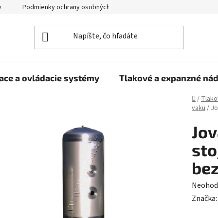
y
Podmienky ochrany osobných údajov
ace a ovládacie systémy
Tlakové a expanzné ná
Domov
/
Tlako
vaku
/
Jo
Jov
sto
bez
Prieme
Neohod
hodnot
Značka
produk