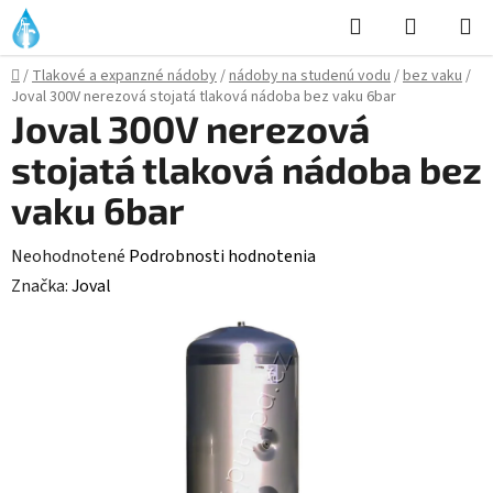
Prejsť
Hľadať
NÁKUP
na
KOŠÍK
obsah
Domov
/
Tlakové a expanzné nádoby
/
nádoby na studenú vodu
/
bez vaku
/
Joval 300V nerezová stojatá tlaková nádoba bez vaku 6bar
Joval 300V nerezová
stojatá tlaková nádoba bez
vaku 6bar
Priemerné
Neohodnotené
Podrobnosti hodnotenia
hodnotenie
Značka:
Joval
produktu
je
0,0
z
5
hviezdičiek.