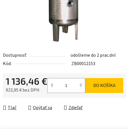
Dostupnosť
odošleme do 2 prac.dní
Kód:
ZB00012153
1 136,46 €
DO KOŠÍKA
923,95 € bez DPH
Jednotková cena:
Tlač
Opýtať sa
Zdieľať