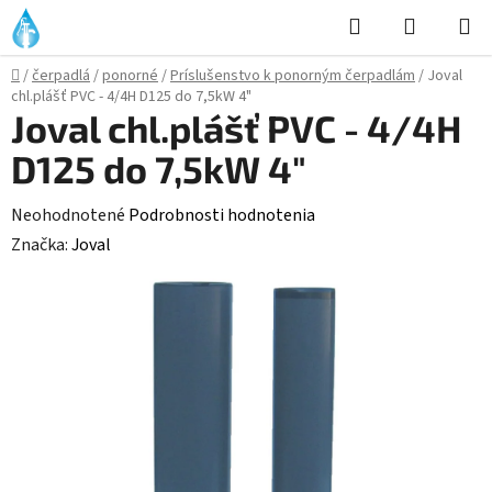
Prejsť
Hľadať
NÁKUP
na
KOŠÍK
obsah
Domov
/
čerpadlá
/
ponorné
/
Príslušenstvo k ponorným čerpadlám
/
Joval
chl.plášť PVC - 4/4H D125 do 7,5kW 4"
Joval chl.plášť PVC - 4/4H
D125 do 7,5kW 4"
Priemerné
Neohodnotené
Podrobnosti hodnotenia
hodnotenie
Značka:
Joval
produktu
je
0,0
z
5
hviezdičiek.