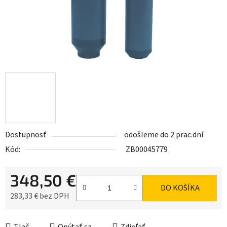
Dostupnosť
odošleme do 2 prac.dní
Kód:
ZB00045779
348,50 €
DO KOŠÍKA
283,33 € bez DPH
Jednotková cena: