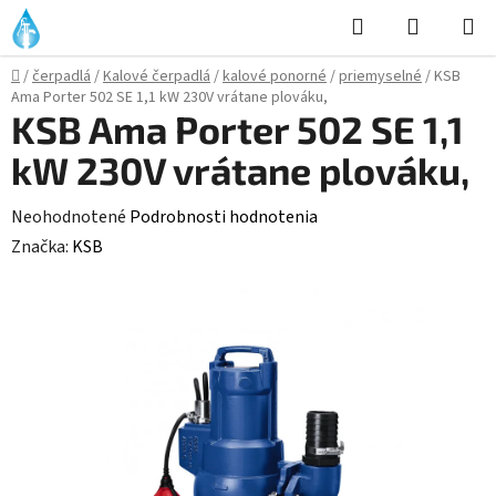
Prejsť
Hľadať
NÁKUP
na
KOŠÍK
obsah
Domov
/
čerpadlá
/
Kalové čerpadlá
/
kalové ponorné
/
priemyselné
/
KSB
Ama Porter 502 SE 1,1 kW 230V vrátane plováku,
KSB Ama Porter 502 SE 1,1
kW 230V vrátane plováku,
Priemerné
Neohodnotené
Podrobnosti hodnotenia
hodnotenie
Značka:
KSB
produktu
je
0,0
z
5
hviezdičiek.