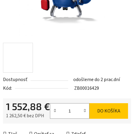
Dostupnosť
odošleme do 2 prac.dní
Kód:
ZB00016429
1 552,88 €
DO KOŠÍKA
1 262,50 € bez DPH
Jednotková cena: