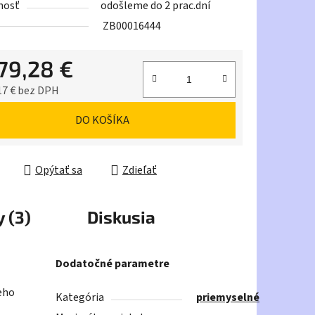
nosť
odošleme do 2 prac.dní
ZB00016444
979,28 €
iek.
17 € bez DPH
ková cena:
DO KOŠÍKA
Opýtať sa
Zdieľať
 (3)
Diskusia
Dodatočné parametre
eho
Kategória
priemyselné