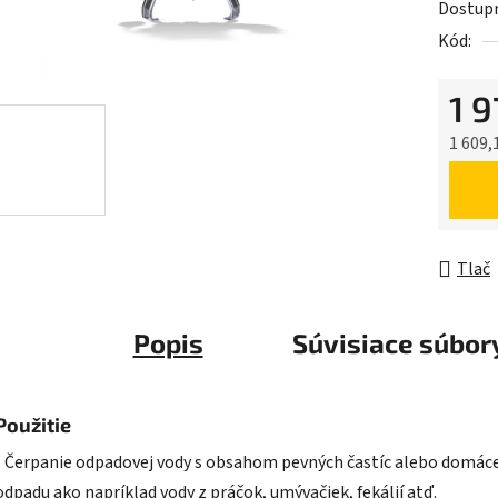
Dostup
je
Kód:
0,0
z
1 
5
hviezdič
1 609,
Jednot
Tlač
Popis
Súvisiace súbory
Použitie
• Čerpanie odpadovej vody s obsahom pevných častíc alebo domác
odpadu ako napríklad vody z práčok, umývačiek, fekálií atď.