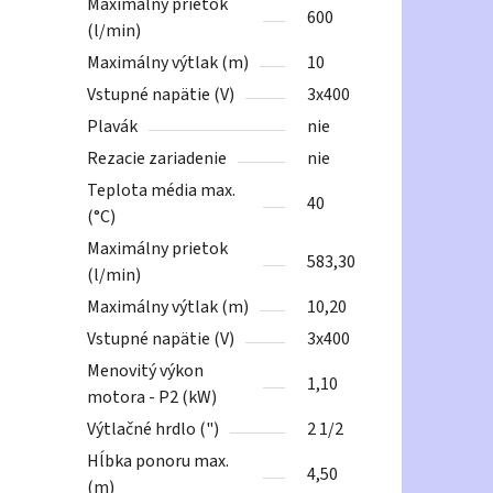
Maximálny prietok
600
(l/min)
Maximálny výtlak (m)
10
Vstupné napätie (V)
3x400
Plavák
nie
Rezacie zariadenie
nie
Teplota média max.
40
(°C)
Maximálny prietok
583,30
(l/min)
Maximálny výtlak (m)
10,20
Vstupné napätie (V)
3x400
Menovitý výkon
1,10
motora - P2 (kW)
Výtlačné hrdlo (")
2 1/2
Hĺbka ponoru max.
4,50
(m)