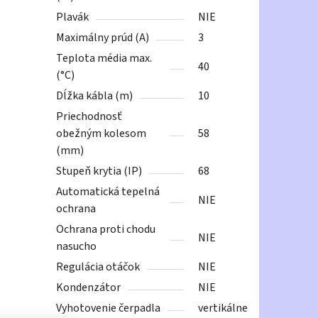
Plavák
NIE
Maximálny prúd (A)
3
Teplota média max.
40
(°C)
Dĺžka kábla (m)
10
Priechodnosť
obežným kolesom
58
(mm)
Stupeň krytia (IP)
68
Automatická tepelná
NIE
ochrana
Ochrana proti chodu
NIE
nasucho
Regulácia otáčok
NIE
Kondenzátor
NIE
Vyhotovenie čerpadla
vertikálne