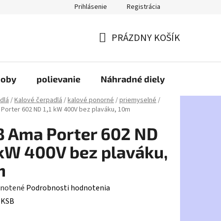
Prihlásenie
Registrácia
PRÁZDNY KOŠÍK
NÁKUPNÝ
KOŠÍK
doby
polievanie
Náhradné diely
HDPE
dlá
/
Kalové čerpadlá
/
kalové ponorné
/
priemyselné
/
Porter 602 ND 1,1 kW 400V bez plaváku, 10m
 Ama Porter 602 ND
 kW 400V bez plaváku,
m
rné
notené
Podrobnosti hodnotenia
enie
:
KSB
tu