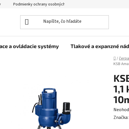
y
Podmienky ochrany osobných údajov
ace a ovládacie systémy
Tlakové a expanzné ná
Domov
/
čerpa
KSB Ama 
KSB
1,1
10
Prieme
Neohod
hodnot
Značka
produk