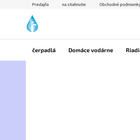
Prejsť
Predajňa
na stiahnutie
Obchodné podmienk
na
obsah
čerpadlá
Domáce vodárne
Riadi
B
o
č
n
ý
p
a
n