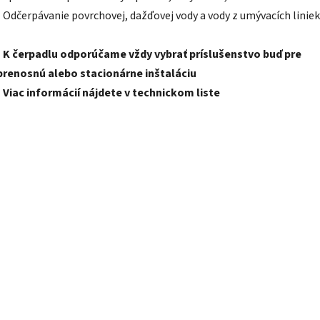
• Odčerpávanie povrchovej, dažďovej vody a vody z umývacích liniek
• K čerpadlu odporúčame vždy vybrať príslušenstvo buď pre
prenosnú alebo stacionárne inštaláciu
• Viac informácií nájdete v technickom liste