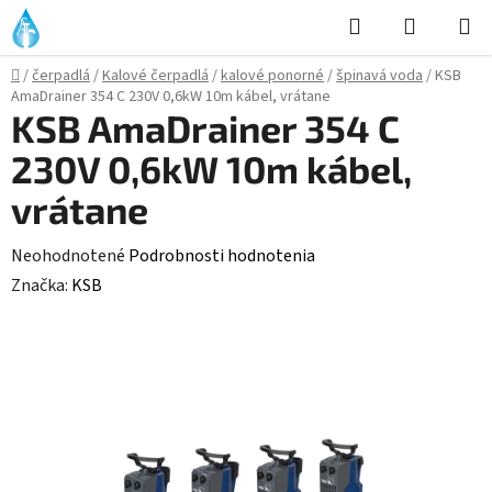
Prejsť
Hľadať
NÁKUP
na
KOŠÍK
obsah
Domov
/
čerpadlá
/
Kalové čerpadlá
/
kalové ponorné
/
špinavá voda
/
KSB
AmaDrainer 354 C 230V 0,6kW 10m kábel, vrátane
KSB AmaDrainer 354 C
230V 0,6kW 10m kábel,
vrátane
Priemerné
Neohodnotené
Podrobnosti hodnotenia
hodnotenie
Značka:
KSB
produktu
je
0,0
z
5
hviezdičiek.