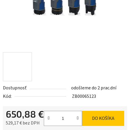
Dostupnosť
odošleme do 2 prac.dní
Kód:
ZB00065123
650,88 €
DO KOŠÍKA
529,17 € bez DPH