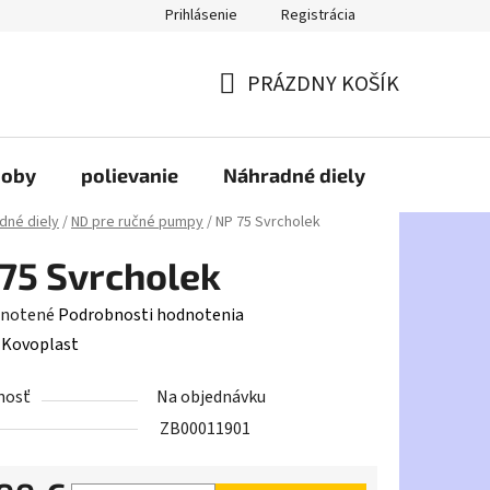
Prihlásenie
Registrácia
PRÁZDNY KOŠÍK
NÁKUPNÝ
KOŠÍK
doby
polievanie
Náhradné diely
HDPE
dné diely
/
ND pre ručné pumpy
/
NP 75 Svrcholek
75 Svrcholek
rné
notené
Podrobnosti hodnotenia
enie
:
Kovoplast
tu
nosť
Na objednávku
ZB00011901