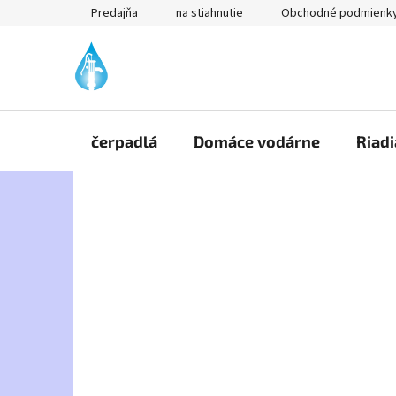
Prejsť
Predajňa
na stiahnutie
Obchodné podmienk
na
obsah
čerpadlá
Domáce vodárne
Riadi
B
o
č
n
ý
p
a
n
e