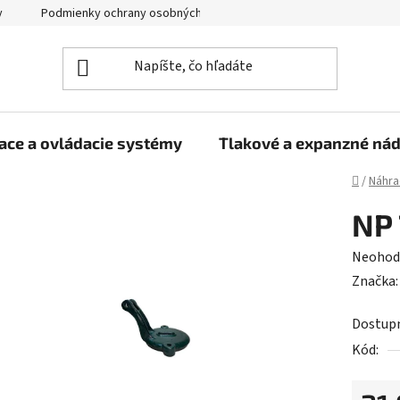
y
Podmienky ochrany osobných údajov
ace a ovládacie systémy
Tlakové a expanzné ná
Domov
/
Náhra
NP 
Prieme
Neohod
hodnot
Značka
produk
Dostup
je
Kód:
0,0
z