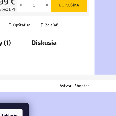
,99 €
DO KOŠÍKA
iek.
€ bez DPH
ková cena:
Opýtať sa
Zdieľať
 (1)
Diskusia
Vytvoril Shoptet
Súhlasím