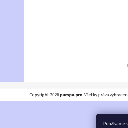
l
Z
Copyright 2026
pumpa.pro
. Všetky práva vyhraden
á
p
ä
t
Používame s