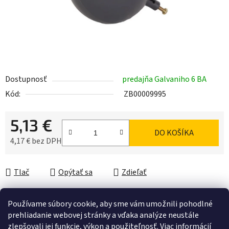
Dostupnosť
predajňa Galvaniho 6 BA
Kód:
ZB00009995
5,13 €
DO KOŠÍKA
4,17 € bez DPH
Jednotková cena:
Tlač
Opýtať sa
Zdieľať
Používame súbory cookie, aby sme vám umožnili pohodlné
prehliadanie webovej stránky a vďaka analýze neustále
Popis
zlepšovali jej funkcie, výkon a použiteľnosť.
Viac informácií