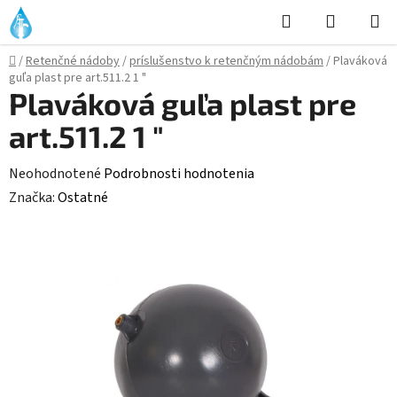
Prejsť
Hľadať
NÁKUP
na
KOŠÍK
obsah
Domov
/
Retenčné nádoby
/
príslušenstvo k retenčným nádobám
/
Plaváková
guľa plast pre art.511.2 1 "
Plaváková guľa plast pre
art.511.2 1 "
Priemerné
Neohodnotené
Podrobnosti hodnotenia
hodnotenie
Značka:
Ostatné
produktu
je
0,0
z
5
hviezdičiek.