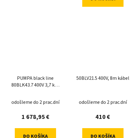
PUMPA black line
50BLV21.5 400V, 8m kábel
80BLK43.7 400V 3,7 kW,
kalové čer
odošleme do 2 prac.dní
odošleme do 2 prac.dní
1 678,95 €
410 €
DO KOŠÍKA
DO KOŠÍKA