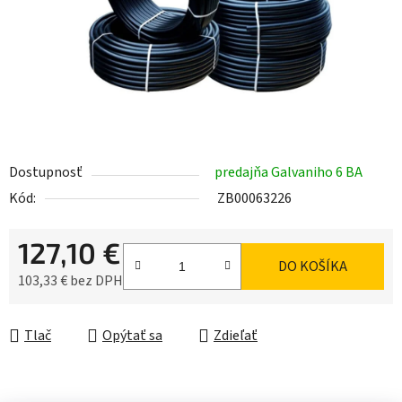
Dostupnosť
predajňa Galvaniho 6 BA
Kód:
ZB00063226
127,10 €
DO KOŠÍKA
103,33 € bez DPH
Jednotková cena:
Tlač
Opýtať sa
Zdieľať