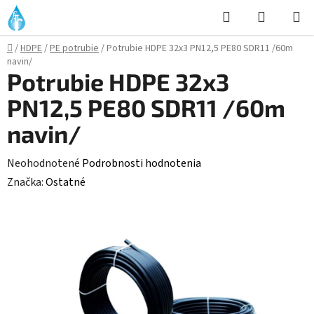
Prejsť
Hľadať
NÁKUP
na
KOŠÍK
obsah
Domov
/
HDPE
/
PE potrubie
/
Potrubie HDPE 32x3 PN12,5 PE80 SDR11 /60m
navin/
Potrubie HDPE 32x3
PN12,5 PE80 SDR11 /60m
navin/
Priemerné
Neohodnotené
Podrobnosti hodnotenia
hodnotenie
Značka:
Ostatné
produktu
je
0,0
z
5
hviezdičiek.