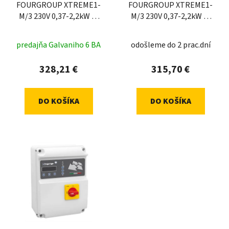
FOURGROUP XTREME1-
FOURGROUP XTREME1-
M/3 230V 0,37-2,2kW 2-
M/3 230V 0,37-2,2kW 2-
16A 35uF
16A 25uF s
predajňa Galvaniho 6 BA
odošleme do 2 prac.dní
328,21 €
315,70 €
DO KOŠÍKA
DO KOŠÍKA