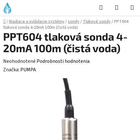
Prejsť
Hľadať
NÁKUP
na
KOŠÍK
obsah
Domov
/
Riadiace a ovládacie systémy
/
sondy
/
Tlakové sondy
/
PPT604
tlaková sonda 4-20mA 100m (čistá voda)
PPT604 tlaková sonda 4-
20mA 100m (čistá voda)
Priemerné
Neohodnotené
Podrobnosti hodnotenia
hodnotenie
Značka:
PUMPA
produktu
je
0,0
z
5
hviezdičiek.