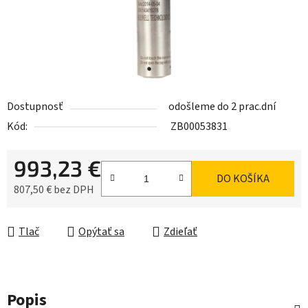
Dostupnosť
odošleme do 2 prac.dní
Kód:
ZB00053831
993,23 €
DO KOŠÍKA
807,50 € bez DPH
Jednotková cena:
Tlač
Opýtať sa
Zdieľať
Popis