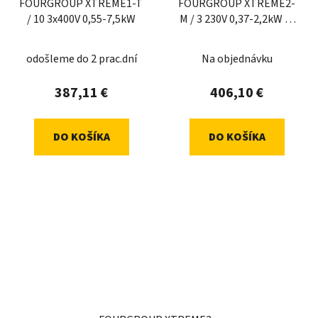
FOURGROUP XTREME1-T
FOURGROUP XTREME2-
/ 10 3x400V 0,55-7,5kW
M / 3 230V 0,37-2,2kW 2-
16 A
odošleme do 2 prac.dní
Na objednávku
387,11 €
406,10 €
DO KOŠÍKA
DO KOŠÍKA