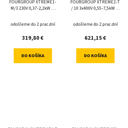
FOURGROUP XTREME1-
FOURGROUP XTREME2-T
M/3 230V 0,37-2,2kW 2-
/ 10 3x400V 0,55-7,5kW 2-
16A 40uF
15 sp
odošleme do 2 prac.dní
odošleme do 2 prac.dní
319,80 €
621,15 €
DO KOŠÍKA
DO KOŠÍKA