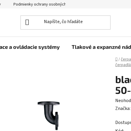
y
Podmienky ochrany osobných údajov
ace a ovládacie systémy
Tlakové a expanzné ná
Domov
/
čerpa
čerpadl
bla
50
Prieme
Neohod
hodnot
Značka
produk
Dostup
je