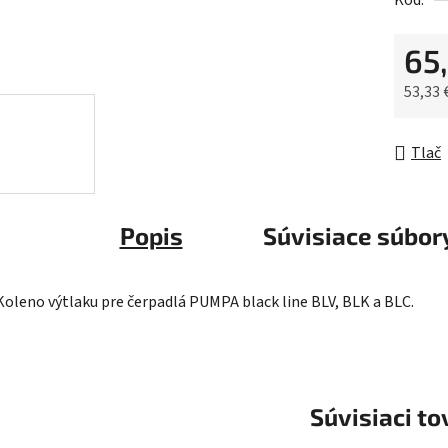
Kód:
0,0
z
65
5
hviezdič
53,33 
Jednot
Tlač
Popis
Súvisiace súbory
Koleno výtlaku pre čerpadlá PUMPA black line BLV, BLK a BLC.
Súvisiaci to