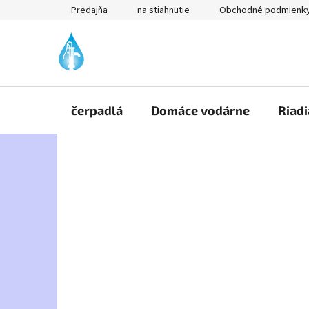
Prejsť
Predajňa
na stiahnutie
Obchodné podmienk
na
obsah
čerpadlá
Domáce vodárne
Riadi
B
o
č
n
ý
p
a
n