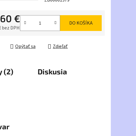
ZB00061379
,60 €
DO KOŠÍKA
iek.
€ bez DPH
ková cena:
Opýtať sa
Zdieľať
 (2)
Diskusia
var