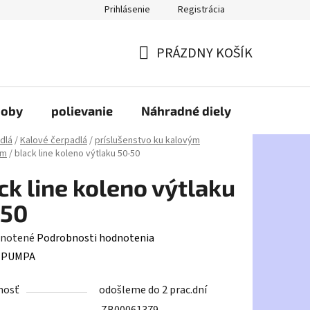
Prihlásenie
Registrácia
PRÁZDNY KOŠÍK
NÁKUPNÝ
KOŠÍK
doby
polievanie
Náhradné diely
HDPE
dlá
/
Kalové čerpadlá
/
príslušenstvo ku kalovým
ám
/
black line koleno výtlaku 50-50
ck line koleno výtlaku
-50
rné
notené
Podrobnosti hodnotenia
enie
:
PUMPA
tu
nosť
odošleme do 2 prac.dní