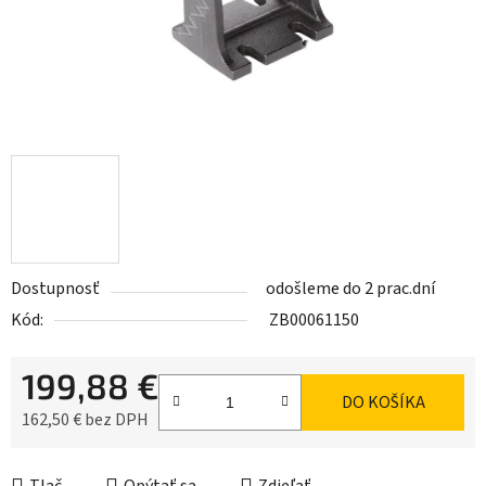
Dostupnosť
odošleme do 2 prac.dní
Kód:
ZB00061150
199,88 €
DO KOŠÍKA
162,50 € bez DPH
Jednotková cena: