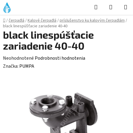
Prejsť
Hľadať
NÁKUP
na
KOŠÍK
obsah
Domov
/
čerpadlá
/
Kalové čerpadlá
/
príslušenstvo ku kalovým čerpadlám
/
black linespúšťacie zariadenie 40-40
black linespúšťacie
zariadenie 40-40
Priemerné
Neohodnotené
Podrobnosti hodnotenia
hodnotenie
Značka:
PUMPA
produktu
je
0,0
z
5
hviezdičiek.