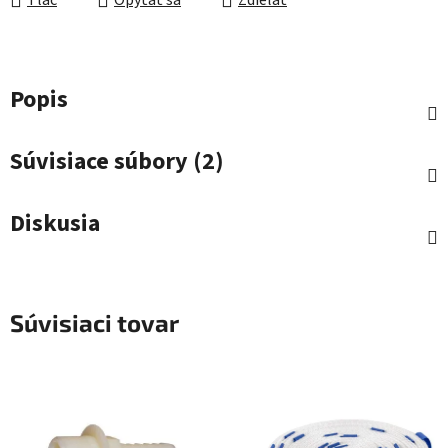
Tlač
Opýtať sa
Zdieľať
Popis
Súvisiace súbory (2)
Diskusia
Súvisiaci tovar