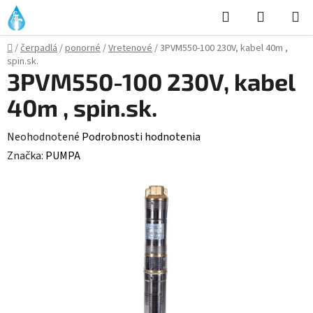
Prejsť
Hľadať
NÁKUP
na
KOŠÍK
obsah
Domov
/
čerpadlá
/
ponorné
/
Vretenové
/
3PVM550-100 230V, kabel 40m ,
spin.sk.
3PVM550-100 230V, kabel
40m , spin.sk.
Priemerné
Neohodnotené
Podrobnosti hodnotenia
hodnotenie
Značka:
PUMPA
produktu
je
0,0
z
5
hviezdičiek.