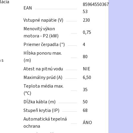
lácia
85964550367
EAN
53
Vstupné napätie (V)
230
Menovitý výkon
0,75
motora - P2 (kW)
Priemer čerpadla (")
4
Hĺbka ponoru max.
80
 s
(m)
Atest na pitnú vodu
NIE
Maximálny prúd (A)
6,50
Teplota média max.
35
(°C)
Dĺžka kábla (m)
50
Stupeň krytia (IP)
68
Automatická tepelná
ÁNO
ochrana