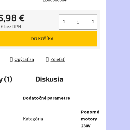
ZB00066664
5,98 €
iek.
 € bez DPH
ková cena:
DO KOŠÍKA
Opýtať sa
Zdieľať
 (1)
Diskusia
Dodatočné parametre
Ponorné
Kategória
motory
230V