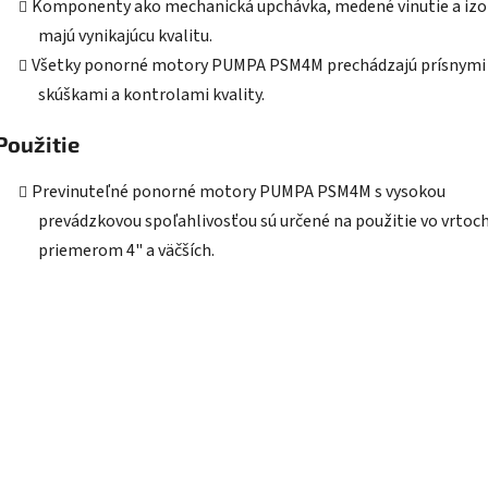
Komponenty ako mechanická upchávka, medené vinutie a izo
majú vynikajúcu kvalitu.
Všetky ponorné motory PUMPA PSM4M prechádzajú prísnymi
skúškami a kontrolami kvality.
Použitie
Previnuteľné ponorné motory PUMPA PSM4M s vysokou
prevádzkovou spoľahlivosťou sú určené na použitie vo vrtoch
priemerom 4" a väčších.