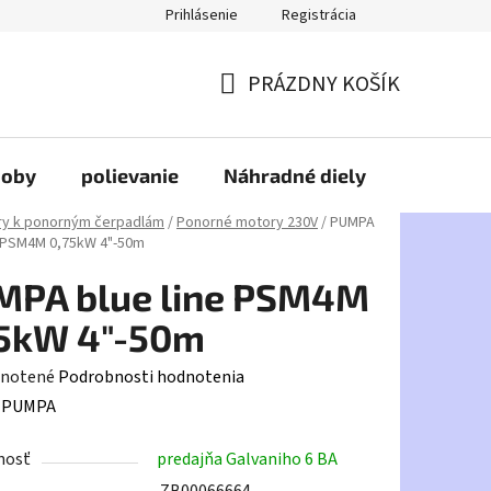
Prihlásenie
Registrácia
PRÁZDNY KOŠÍK
NÁKUPNÝ
KOŠÍK
doby
polievanie
Náhradné diely
HDPE
y k ponorným čerpadlám
/
Ponorné motory 230V
/
PUMPA
e PSM4M 0,75kW 4"-50m
MPA blue line PSM4M
75kW 4"-50m
rné
notené
Podrobnosti hodnotenia
enie
:
PUMPA
tu
nosť
predajňa Galvaniho 6 BA