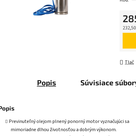
Kód:
0,0
z
28
5
hviezdič
232,50
Jednot
Tlač
Popis
Súvisiace súbory
Popis
Previnuteľný olejom plnený ponorný motor vyznačujúci sa
mimoriadne dlhou životnosťou a dobrým výkonom.