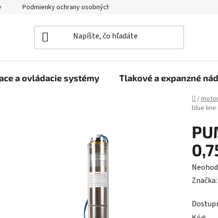
y
Podmienky ochrany osobných údajov
ace a ovládacie systémy
Tlakové a expanzné ná
Domov
/
motor
blue lin
PU
0,
Prieme
Neohod
hodnot
Značka
produk
Dostup
je