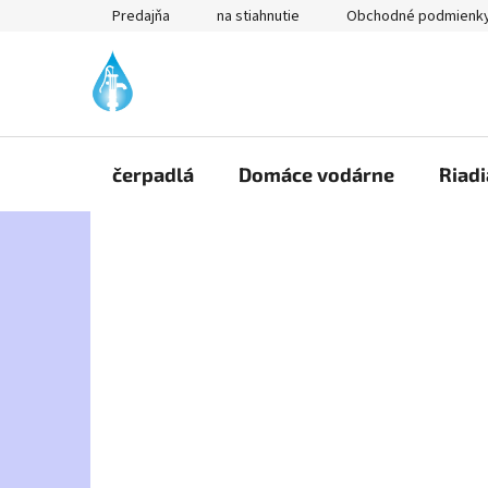
Prejsť
Predajňa
na stiahnutie
Obchodné podmienk
na
obsah
čerpadlá
Domáce vodárne
Riadi
B
o
č
n
ý
p
a
n