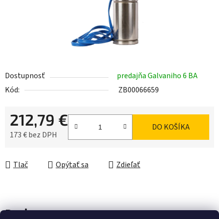
Dostupnosť
predajňa Galvaniho 6 BA
Kód:
ZB00066659
212,79 €
DO KOŠÍKA
173 € bez DPH
Jednotková cena:
Tlač
Opýtať sa
Zdieľať
Popis