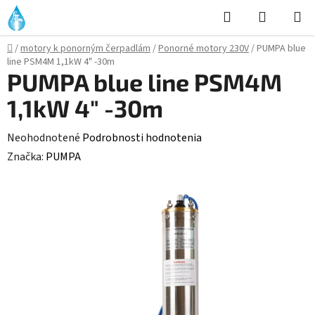
Prejsť
Hľadať
NÁKUP
na
KOŠÍK
obsah
Domov
/
motory k ponorným čerpadlám
/
Ponorné motory 230V
/
PUMPA blue
line PSM4M 1,1kW 4" -30m
PUMPA blue line PSM4M
1,1kW 4" -30m
Priemerné
Neohodnotené
Podrobnosti hodnotenia
hodnotenie
Značka:
PUMPA
produktu
je
0,0
z
5
hviezdičiek.