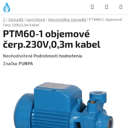
Prejsť
Hľadať
NÁKUP
na
KOŠÍK
obsah
Domov
/
čerpadlá
/
povrchové
/
Horizontálne čerpadlá
/
PTM60-1 objemové
čerp.230V,0,3m kabel
PTM60-1 objemové
čerp.230V,0,3m kabel
Priemerné
Neohodnotené
Podrobnosti hodnotenia
hodnotenie
Značka:
PUMPA
produktu
je
0,0
z
5
hviezdičiek.