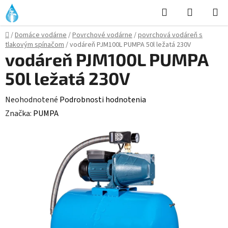
Prejsť
Hľadať
NÁKUP
na
KOŠÍK
obsah
Domov
/
Domáce vodárne
/
Povrchové vodárne
/
povrchová vodáreň s
tlakovým spínačom
/
vodáreň PJM100L PUMPA 50l ležatá 230V
vodáreň PJM100L PUMPA
50l ležatá 230V
Priemerné
Neohodnotené
Podrobnosti hodnotenia
hodnotenie
Značka:
PUMPA
produktu
je
0,0
z
5
hviezdičiek.