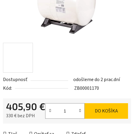
Dostupnosť
odošleme do 2 prac.dní
Kód:
ZB00001170
405,90 €
DO KOŠÍKA
330 € bez DPH
Jednotková cena: