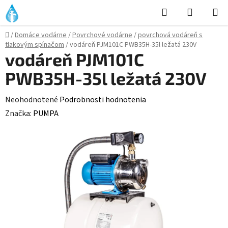
Prejsť
Hľadať
NÁKUP
na
KOŠÍK
obsah
Domov
/
Domáce vodárne
/
Povrchové vodárne
/
povrchová vodáreň s
tlakovým spínačom
/
vodáreň PJM101C PWB35H-35l ležatá 230V
vodáreň PJM101C
PWB35H-35l ležatá 230V
Priemerné
Neohodnotené
Podrobnosti hodnotenia
hodnotenie
Značka:
PUMPA
produktu
je
0,0
z
5
hviezdičiek.