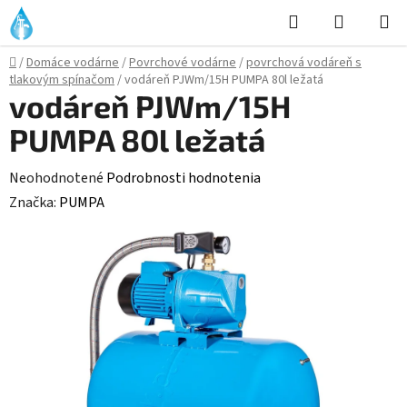
Prejsť
Hľadať
NÁKUP
na
KOŠÍK
obsah
Domov
/
Domáce vodárne
/
Povrchové vodárne
/
povrchová vodáreň s
tlakovým spínačom
/
vodáreň PJWm/15H PUMPA 80l ležatá
vodáreň PJWm/15H
PUMPA 80l ležatá
Priemerné
Neohodnotené
Podrobnosti hodnotenia
hodnotenie
Značka:
PUMPA
produktu
je
0,0
z
5
hviezdičiek.