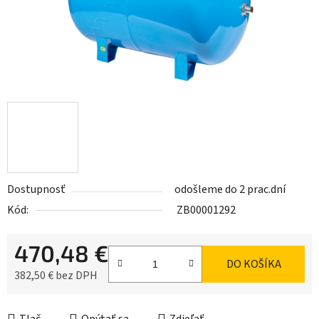
Dostupnosť
odošleme do 2 prac.dní
Kód:
ZB00001292
470,48 €
DO KOŠÍKA
382,50 € bez DPH
Jednotková cena: