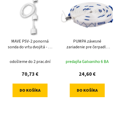
MAVE PSV-2 ponorná
PUMPA závesné
sonda do vrtu dvojitá - 30
zariadenie pre čerpadlá
+ 5m
30m
odošleme do 2 prac.dní
predajňa Galvaniho 6 BA
70,73 €
24,60 €
DO KOŠÍKA
DO KOŠÍKA