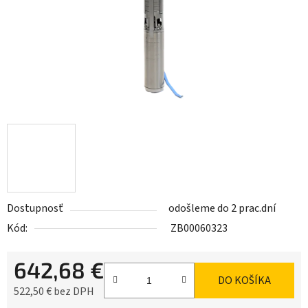
Dostupnosť
odošleme do 2 prac.dní
Kód:
ZB00060323
642,68 €
DO KOŠÍKA
522,50 € bez DPH