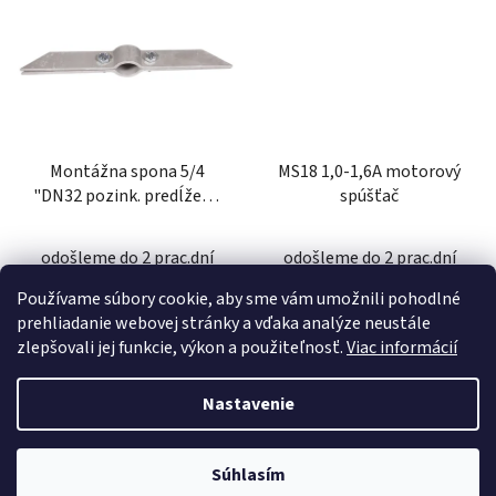
Montážna spona 5/4
MS18 1,0-1,6A motorový
"DN32 pozink. predĺžená
spúšťač
(380mm)
odošleme do 2 prac.dní
odošleme do 2 prac.dní
Používame súbory cookie, aby sme vám umožnili pohodlné
26 €
36,90 €
prehliadanie webovej stránky a vďaka analýze neustále
zlepšovali jej funkcie, výkon a použiteľnosť.
Viac informácií
DO KOŠÍKA
DO KOŠÍKA
Nastavenie
Z
Súhlasím
Vytvoril Shoptet