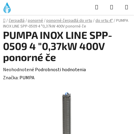
Prejsť
Hľadať
NÁKUP
na
KOŠÍK
obsah
Domov
/
čerpadlá
/
ponorné
/
ponorné čerpadlá do vrtu
/
do vrtu 4"
/
PUMPA
INOX LINE SPP-0509 4 "0,37kW 400V ponorné če
PUMPA INOX LINE SPP-
0509 4 "0,37kW 400V
ponorné če
Priemerné
Neohodnotené
Podrobnosti hodnotenia
hodnotenie
Značka:
PUMPA
produktu
je
0,0
z
5
hviezdičiek.