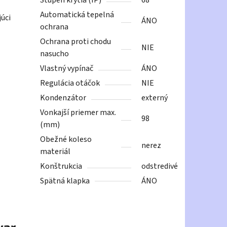
Stupeň krytia (IP)
68
Automatická tepelná
júci
ÁNO
ochrana
Ochrana proti chodu
NIE
nasucho
Vlastný vypínač
ÁNO
Regulácia otáčok
NIE
Kondenzátor
externý
Vonkajší priemer max.
98
(mm)
Obežné koleso
nerez
materiál
Konštrukcia
odstredivé
Spätná klapka
ÁNO
var