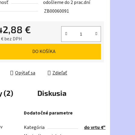
nosť
odošleme do 2 prac.dní
ZB00060091
42,88 €
iek.
 € bez DPH
ková cena:
DO KOŠÍKA
Opýtať sa
Zdieľať
 (2)
Diskusia
Dodatočné parametre
ov
Kategória
do vrtu 4"