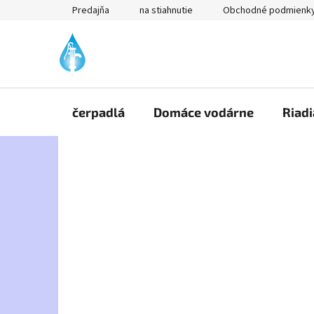
Prejsť
Predajňa
na stiahnutie
Obchodné podmienk
na
obsah
čerpadlá
Domáce vodárne
Riadi
B
o
č
n
ý
p
a
n