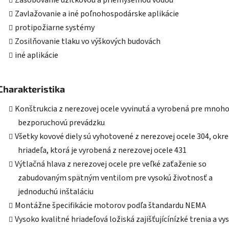
Zásobovanie úžitkovou a priemyselnou vodou
Zavlažovanie a iné poľnohospodárske aplikácie
protipožiarne systémy
Zosilňovanie tlaku vo výškových budovách
iné aplikácie
Charakteristika
Konštrukcia z nerezovej ocele vyvinutá a vyrobená pre mnoh
bezporuchovú prevádzku
Všetky kovové diely sú vyhotovené z nerezovej ocele 304, okr
hriadeľa, ktorá je vyrobená z nerezovej ocele 431
Výtlačná hlava z nerezovej ocele pre veľké zaťaženie so
zabudovaným spätným ventilom pre vysokú životnosť a
jednoduchú inštaláciu
Montážne špecifikácie motorov podľa štandardu NEMA
Vysoko kvalitné hriadeľová ložiská zajišťujícínízké trenia a vy