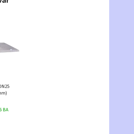
"DN25
mm)
6 BA