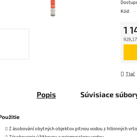
Dostup
je
Kód:
0,0
z
1 1
5
hviezdič
929,17
Jednot
Tlač
Popis
Súvisiace súbory
Použitie
Z ásobování obytných objektov pitnou vodou z hlbinných vrt