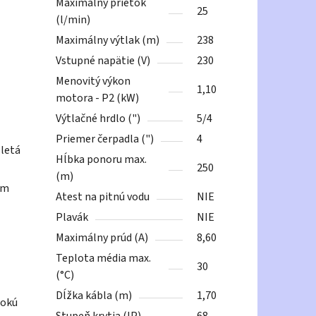
Maximálny prietok
25
(l/min)
Maximálny výtlak (m)
238
Vstupné napätie (V)
230
Menovitý výkon
1,10
motora - P2 (kW)
Výtlačné hrdlo (")
5/4
Priemer čerpadla (")
4
oletá
Hĺbka ponoru max.
250
(m)
em
Atest na pitnú vodu
NIE
Plavák
NIE
Maximálny prúd (A)
8,60
Teplota média max.
30
(°C)
Dĺžka kábla (m)
1,70
sokú