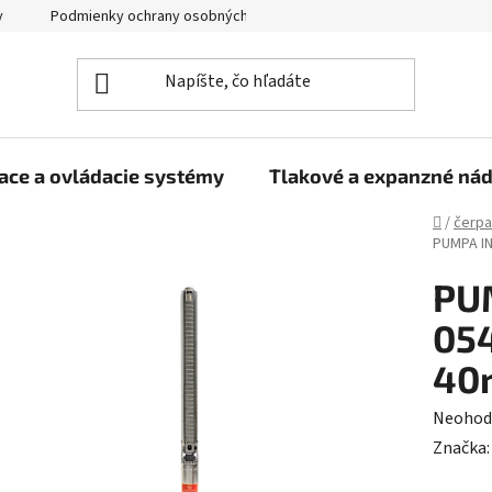
y
Podmienky ochrany osobných údajov
ace a ovládacie systémy
Tlakové a expanzné ná
Domov
/
čerpa
PUMPA IN
PU
054
40
Prieme
Neohod
hodnot
Značka
produk