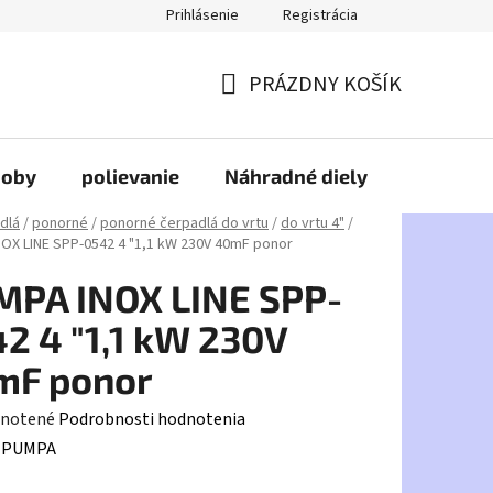
Prihlásenie
Registrácia
PRÁZDNY KOŠÍK
NÁKUPNÝ
KOŠÍK
doby
polievanie
Náhradné diely
HDPE
dlá
/
ponorné
/
ponorné čerpadlá do vrtu
/
do vrtu 4"
/
OX LINE SPP-0542 4 "1,1 kW 230V 40mF ponor
MPA INOX LINE SPP-
2 4 "1,1 kW 230V
mF ponor
rné
notené
Podrobnosti hodnotenia
enie
:
PUMPA
tu